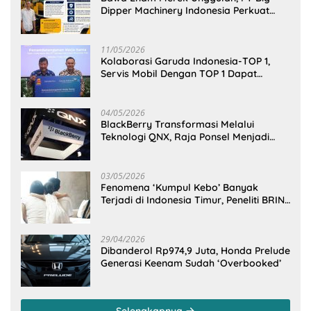
Dipper Machinery Indonesia Perkuat
Cengkeraman Pasar di Sulawesi Utara
11/05/2026
Kolaborasi Garuda Indonesia-TOP 1,
Servis Mobil Dengan TOP 1 Dapat
GarudaMiles!
04/05/2026
BlackBerry Transformasi Melalui
Teknologi QNX, Raja Ponsel Menjadi
Raksasa Software Otomotif
03/05/2026
Fenomena ‘Kumpul Kebo’ Banyak
Terjadi di Indonesia Timur, Peneliti BRIN
Ungkap Analisisnya di Kota Manado
29/04/2026
Dibanderol Rp974,9 Juta, Honda Prelude
Generasi Keenam Sudah ‘Overbooked’