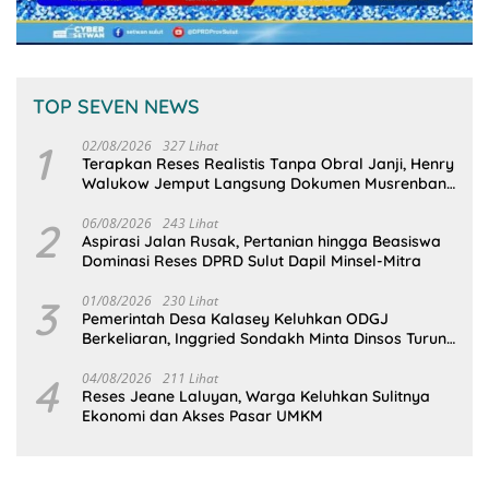
TOP SEVEN NEWS
1
02/08/2026
327 Lihat
Terapkan Reses Realistis Tanpa Obral Janji, Henry
Walukow Jemput Langsung Dokumen Musrenbang
Desa
2
06/08/2026
243 Lihat
Aspirasi Jalan Rusak, Pertanian hingga Beasiswa
Dominasi Reses DPRD Sulut Dapil Minsel-Mitra
3
01/08/2026
230 Lihat
Pemerintah Desa Kalasey Keluhkan ODGJ
Berkeliaran, Inggried Sondakh Minta Dinsos Turun
Tangan
4
04/08/2026
211 Lihat
Reses Jeane Laluyan, Warga Keluhkan Sulitnya
Ekonomi dan Akses Pasar UMKM