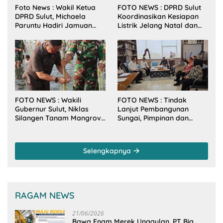
Foto News : Wakil Ketua
FOTO NEWS : DPRD Sulut
DPRD Sulut, Michaela
Koordinasikan Kesiapan
Paruntu Hadiri Jamuan
Listrik Jelang Natal dan
Makan Malam Gubernur
Tahun Baru 2026
Sulut Bersama Wamenkes
RI
FOTO NEWS : Wakili
FOTO NEWS : Tindak
Gubernur Sulut, Niklas
Lanjut Pembangunan
Silangen Tanam Mangrove
Sungai, Pimpinan dan
Bersama TNI di Desa
Anggota DPRD Sulut
Arakan Minsel
Sambangi Dirjen SDA
Kementerian PU-RI
Selengkapnya
RAGAM NEWS
21/06/2026
Bawa Enam Merek Unggulan, PT Big