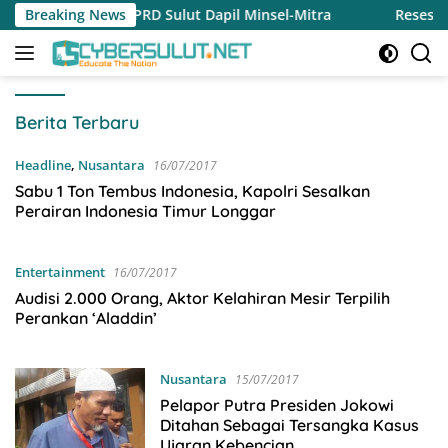
Langsung
es DPRD Sulut Dapil Minsel-Mitra
Breaking News
Reses Jeane Laluyan, 
ke
konten
CYBERSULUT.NET
Berita Terbaru
Headline
,
Nusantara
16/07/2017
Sabu 1 Ton Tembus Indonesia, Kapolri Sesalkan
Perairan Indonesia Timur Longgar
Entertainment
16/07/2017
Audisi 2.000 Orang, Aktor Kelahiran Mesir Terpilih
Perankan ‘Aladdin’
Nusantara
15/07/2017
Pelapor Putra Presiden Jokowi
Ditahan Sebagai Tersangka Kasus
Ujaran Kebencian