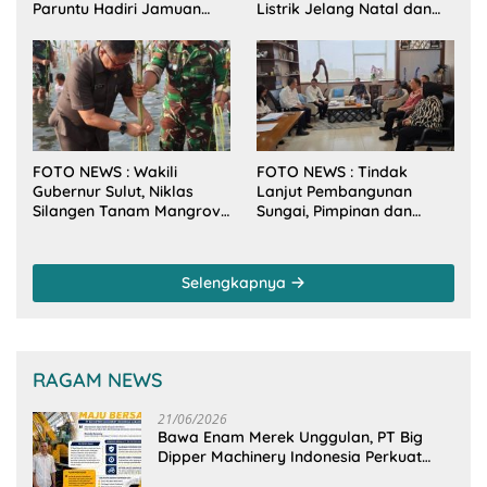
Paruntu Hadiri Jamuan
Listrik Jelang Natal dan
Makan Malam Gubernur
Tahun Baru 2026
Sulut Bersama Wamenkes
RI
FOTO NEWS : Wakili
FOTO NEWS : Tindak
Gubernur Sulut, Niklas
Lanjut Pembangunan
Silangen Tanam Mangrove
Sungai, Pimpinan dan
Bersama TNI di Desa
Anggota DPRD Sulut
Arakan Minsel
Sambangi Dirjen SDA
Kementerian PU-RI
Selengkapnya
RAGAM NEWS
21/06/2026
Bawa Enam Merek Unggulan, PT Big
Dipper Machinery Indonesia Perkuat
Cengkeraman Pasar di Sulawesi Utara