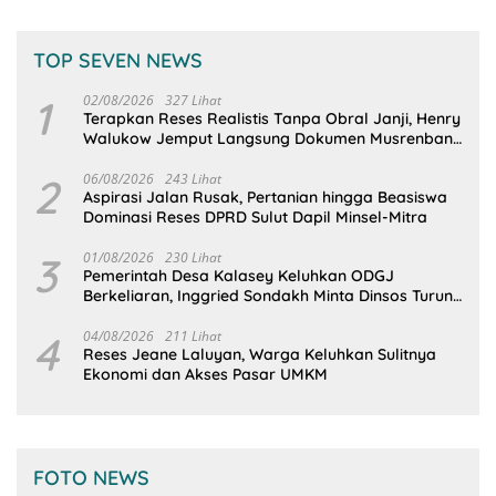
TOP SEVEN NEWS
1
02/08/2026
327 Lihat
Terapkan Reses Realistis Tanpa Obral Janji, Henry
Walukow Jemput Langsung Dokumen Musrenbang
Desa
2
06/08/2026
243 Lihat
Aspirasi Jalan Rusak, Pertanian hingga Beasiswa
Dominasi Reses DPRD Sulut Dapil Minsel-Mitra
3
01/08/2026
230 Lihat
Pemerintah Desa Kalasey Keluhkan ODGJ
Berkeliaran, Inggried Sondakh Minta Dinsos Turun
Tangan
4
04/08/2026
211 Lihat
Reses Jeane Laluyan, Warga Keluhkan Sulitnya
Ekonomi dan Akses Pasar UMKM
FOTO NEWS