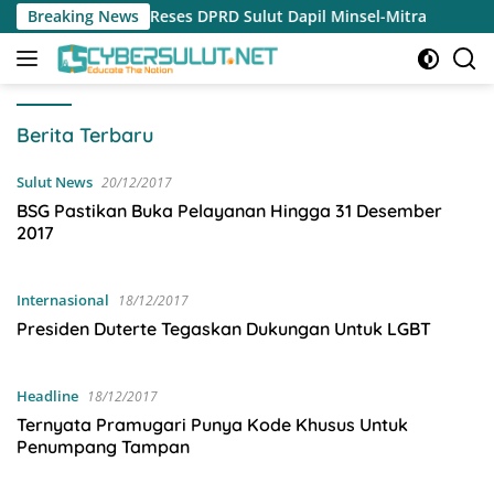
Langsung
asi Reses DPRD Sulut Dapil Minsel-Mitra
Breaking News
Reses Jeane La
ke
konten
CYBERSULUT.NET
Berita Terbaru
Sulut News
20/12/2017
BSG Pastikan Buka Pelayanan Hingga 31 Desember
2017
Internasional
18/12/2017
Presiden Duterte Tegaskan Dukungan Untuk LGBT
Headline
18/12/2017
Ternyata Pramugari Punya Kode Khusus Untuk
Penumpang Tampan