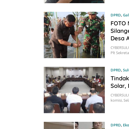
DPRD
,
Gal
FOTO N
Silan
Desa A
CYBERSULU
Plt Sekret
DPRD
,
Sul
Tindak
Solar,
CYBERSULUT
komisi, Sel
DPRD
,
Eko