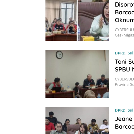
Disoro
Barcod
Oknum
CYBERSULU
Gas (Migas
DPRD
,
Sul
Toni S
SPBU 
CYBERSULU
Provinsi S
DPRD
,
Sul
Jeane 
Barco