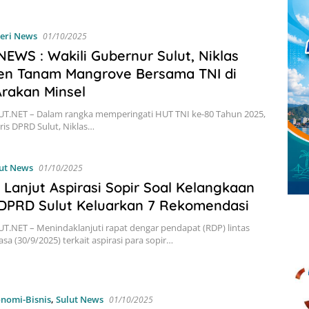
eri News
01/10/2025
EWS : Wakili Gubernur Sulut, Niklas
gen Tanam Mangrove Bersama TNI di
rakan Minsel
T.NET – Dalam rangka memperingati HUT TNI ke-80 Tahun 2025,
aris DPRD Sulut, Niklas…
ut News
01/10/2025
 Lanjut Aspirasi Sopir Soal Kelangkaan
 DPRD Sulut Keluarkan 7 Rekomendasi
.NET – Menindaklanjuti rapat dengar pendapat (RDP) lintas
asa (30/9/2025) terkait aspirasi para sopir…
nomi-Bisnis
,
Sulut News
01/10/2025