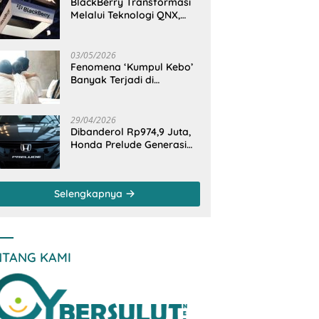
BlackBerry Transformasi
Melalui Teknologi QNX,
Raja Ponsel Menjadi
Raksasa Software
Otomotif
03/05/2026
Fenomena ‘Kumpul Kebo’
Banyak Terjadi di
Indonesia Timur, Peneliti
BRIN Ungkap Analisisnya
di Kota Manado
29/04/2026
Dibanderol Rp974,9 Juta,
Honda Prelude Generasi
Keenam Sudah
‘Overbooked’
Selengkapnya
NTANG KAMI