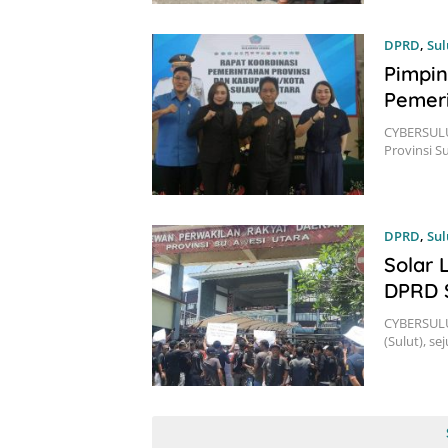
DPRD
,
Sul
Pimpin
Pemeri
CYBERSULU
Provinsi S
DPRD
,
Sul
Solar 
DPRD 
CYBERSULUT
(Sulut), s