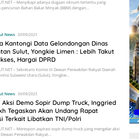
T.NET – Menyikapi adanya dugaan oknum tertentu yang
 pencurian Bahan Bakar Minyak (BBM) dengan…
ut News
30/09/2025
a Kantongi Data Gelondongan Dinas
tan Sulut, Yongkie Limen : Lebih Takut
kses, Hargai DPRD
.NET – Sekretaris Komisi III Dewan Perwakilan Rakyat Daerah
vinsi Sulawesi Utara (Sulut), Yongkie…
ut News
30/09/2025
 Aksi Demo Sopir Dump Truck, Inggried
kh Tegaskan Akan Undang Rapat
si Terkait Libatkan TNI/Polri
.NET – Merespon aspirasi sopir dump truck yang mengelar aksi
g Dewan Perwakilan Rakyat…