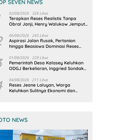
OP SEVEN NEWS
02/08/2026
326 Lihat
Terapkan Reses Realistis Tanpa
Obral Janji, Henry Walukow Jemput
Langsung Dokumen Musrenbang
Desa
2
06/08/2026
243 Lihat
Aspirasi Jalan Rusak, Pertanian
hingga Beasiswa Dominasi Reses
DPRD Sulut Dapil Minsel-Mitra
3
01/08/2026
229 Lihat
Pemerintah Desa Kalasey Keluhkan
ODGJ Berkeliaran, Inggried Sondakh
Minta Dinsos Turun Tangan
4
04/08/2026
211 Lihat
Reses Jeane Laluyan, Warga
Keluhkan Sulitnya Ekonomi dan
Akses Pasar UMKM
OTO NEWS