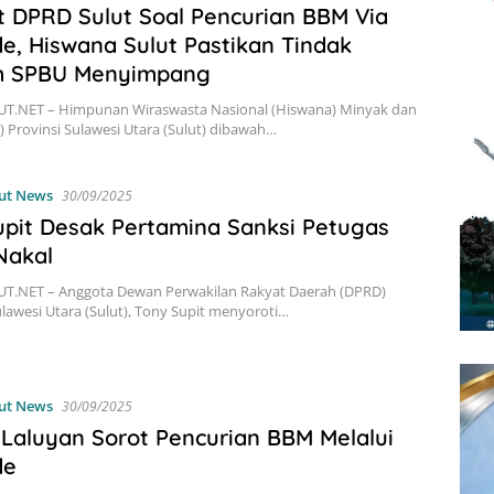
t DPRD Sulut Soal Pencurian BBM Via
e, Hiswana Sulut Pastikan Tindak
 SPBU Menyimpang
T.NET – Himpunan Wiraswasta Nasional (Hiswana) Minyak dan
) Provinsi Sulawesi Utara (Sulut) dibawah…
ut News
30/09/2025
upit Desak Pertamina Sanksi Petugas
Nakal
T.NET – Anggota Dewan Perwakilan Rakyat Daerah (DPRD)
ulawesi Utara (Sulut), Tony Supit menyoroti…
ut News
30/09/2025
Laluyan Sorot Pencurian BBM Melalui
de