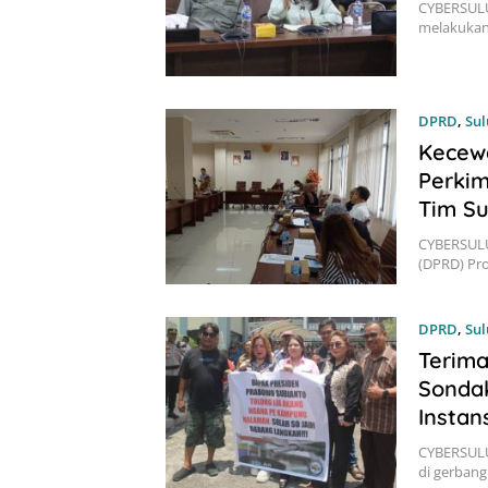
CYBERSULU
melakukan
DPRD
,
Sul
Kecew
Perkim
Tim Su
CYBERSULUT
(DPRD) Pro
DPRD
,
Sul
Terima
Sonda
Instan
CYBERSULUT
di gerban