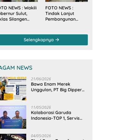
TO NEWS : Wakili
FOTO NEWS :
bernur Sulut,
Tindak Lanjut
klas Silangen
Pembangunan
anam Mangrove
Sungai, Pimpinan
rsama TNI di
dan Anggota DPRD
sa Arakan Minsel
Sulut Sambangi
Selengkapnya
Dirjen SDA
Kementerian PU-RI
AGAM NEWS
21/06/2026
Bawa Enam Merek
Unggulan, PT Big Dipper
Machinery Indonesia
Perkuat Cengkeraman
Pasar di Sulawesi Utara
11/05/2026
Kolaborasi Garuda
Indonesia-TOP 1, Servis
Mobil Dengan TOP 1 Dapat
GarudaMiles!
04/05/2026