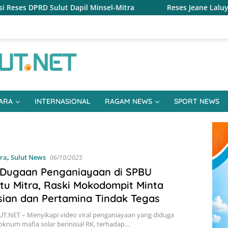
 Dapil Minsel-Mitra
Reses Jeane Laluyan, Warga Keluhk
ARA
INTERNASIONAL
RAGAM NEWS
SPORT NEWS
ra
,
Sulut News
06/10/2025
 Dugaan Penganiayaan di SPBU
u Mitra, Raski Mokodompit Minta
sian dan Pertamina Tindak Tegas
T.NET – Menyikapi video viral penganiayaan yang diduga
oknum mafia solar berinisial RK, terhadap…