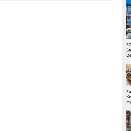
FO
Se
De
Fo
Ke
Mi
Ha
M
Gu
B
W