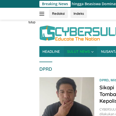
Langsung
alan Rusak, Pertanian hingga Beasiswa Dominasi Reses DPRD Sulut
Breaking News
ke
konten
Redaksi
Indeks
tutup
HEADLINE
SULUT NEWS
NUSANT
DPRD
DPRD
,
Mit
Sikapi
Tombat
Kepoli
CYBERSULU
dilakukan 