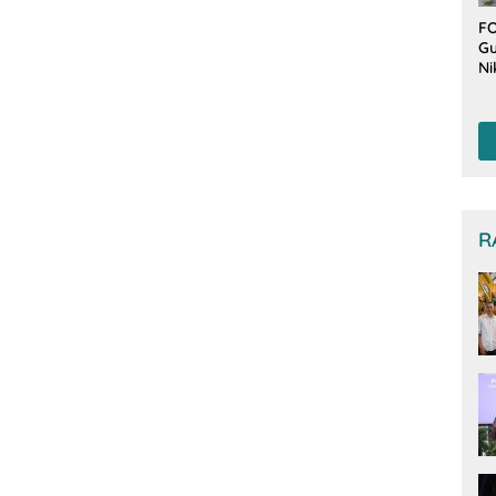
FO
Gu
Ni
T
Be
De
R