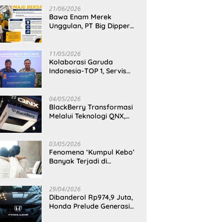
21/06/2026
Bawa Enam Merek
Unggulan, PT Big Dipper
Machinery Indonesia
Perkuat Cengkeraman
Pasar di Sulawesi Utara
11/05/2026
Kolaborasi Garuda
Indonesia-TOP 1, Servis
Mobil Dengan TOP 1 Dapat
GarudaMiles!
04/05/2026
BlackBerry Transformasi
Melalui Teknologi QNX,
Raja Ponsel Menjadi
Raksasa Software
Otomotif
03/05/2026
Fenomena ‘Kumpul Kebo’
Banyak Terjadi di
Indonesia Timur, Peneliti
BRIN Ungkap Analisisnya
di Kota Manado
29/04/2026
Dibanderol Rp974,9 Juta,
Honda Prelude Generasi
Keenam Sudah