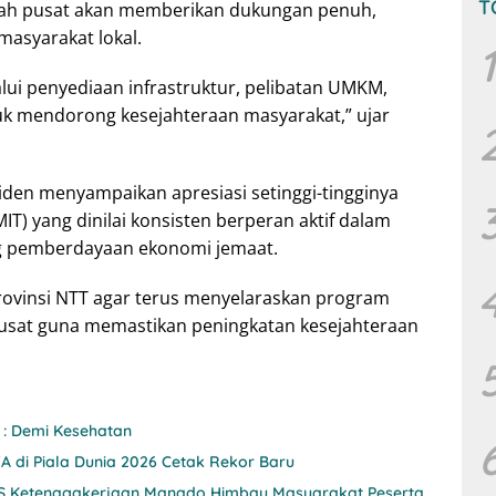
T
ah pusat akan memberikan dukungan penuh,
masyarakat lokal.
1
lui penyediaan infrastruktur, pelibatan UMKM,
k mendorong kesejahteraan masyarakat,” ujar
iden menyampaikan apresiasi setinggi-tingginya
MIT) yang dinilai konsisten berperan aktif dalam
 pemberdayaan ekonomi jemaat.
rovinsi NTT agar terus menyelaraskan program
sat guna memastikan peningkatan kesejahteraan
 : Demi Kesehatan
A di Piala Dunia 2026 Cetak Rekor Baru
JS Ketenagakerjaan Manado Himbau Masyarakat Peserta