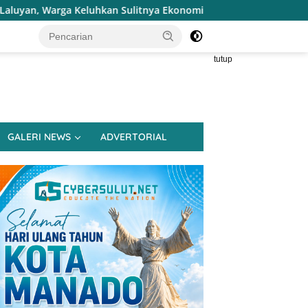
Sulitnya Ekonomi dan Akses Pasar UMKM
Terapkan Reses 
tutup
GALERI NEWS
ADVERTORIAL