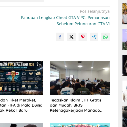
Pos selanjutnya
Panduan Lengkap Cheat GTA V PC: Pemanasan
Sebelum Peluncuran GTA VI
 dan Tiket Meroket,
Tegaskan Klaim JHT Gratis
an FIFA di Piala Dunia
dan Mudah, BPJS
ak Rekor Baru
Ketenagakerjaan Manado
Himbau Masyarakat Peserta
Hindari Jasa Calo