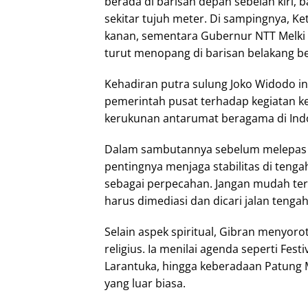
berada di barisan depan sebelah kiri
sekitar tujuh meter. Di sampingnya, Ke
kanan, sementara Gubernur NTT Melki
turut menopang di barisan belakang 
Kehadiran putra sulung Joko Widodo in
pemerintah pusat terhadap kegiatan ke
kerukunan antarumat beragama di Ind
Dalam sambutannya sebelum melepas p
pentingnya menjaga stabilitas di tenga
sebagai perpecahan. Jangan mudah terp
harus dimediasi dan dicari jalan teng
Selain aspek spiritual, Gibran menyoro
religius. Ia menilai agenda seperti Fes
Larantuka, hingga keberadaan Patung 
yang luar biasa.