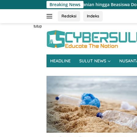
Langsung
n Rusak, Pertanian hingga Beasiswa Dominasi Reses DPRD Sulut Da
Breaking News
ke
konten
Redaksi
Indeks
tutup
HEADLINE
SULUT NEWS
NUSANT