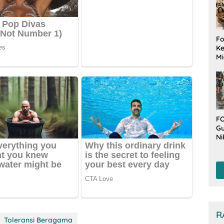
Fo
Ke
Mi
Ha
M
Gu
B
W
FO
Gu
Ni
T
Be
De
R
Toleransi Beragama