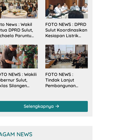
to News : Wakil
FOTO NEWS : DPRD
tua DPRD Sulut,
Sulut Koordinasikan
chaela Paruntu
Kesiapan Listrik
diri Jamuan
Jelang Natal dan
akan Malam
Tahun Baru 2026
bernur Sulut
ersama
amenkes RI
TO NEWS : Wakili
FOTO NEWS :
bernur Sulut,
Tindak Lanjut
klas Silangen
Pembangunan
anam Mangrove
Sungai, Pimpinan
rsama TNI di
dan Anggota DPRD
sa Arakan Minsel
Sulut Sambangi
Selengkapnya
Dirjen SDA
Kementerian PU-RI
AGAM NEWS