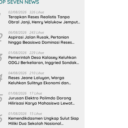
OP SEVEN NEWS
02/08/2026
326 Lihat
Terapkan Reses Realistis Tanpa
Obral Janji, Henry Walukow Jemput
Langsung Dokumen Musrenbang
Desa
2
06/08/2026
243 Lihat
Aspirasi Jalan Rusak, Pertanian
hingga Beasiswa Dominasi Reses
DPRD Sulut Dapil Minsel-Mitra
3
01/08/2026
229 Lihat
Pemerintah Desa Kalasey Keluhkan
ODGJ Berkeliaran, Inggried Sondakh
Minta Dinsos Turun Tangan
4
04/08/2026
210 Lihat
Reses Jeane Laluyan, Warga
Keluhkan Sulitnya Ekonomi dan
Akses Pasar UMKM
5
01/08/2026
17 Lihat
Jurusan Elektro Polimdo Dorong
Hilirisasi Karya Mahasiswa Lewat
Kolaborasi Dengan Mitra
6
01/08/2026
15 Lihat
Kemendikdasmen Ungkap Sulut Siap
Miliki Dua Sekolah Nasional