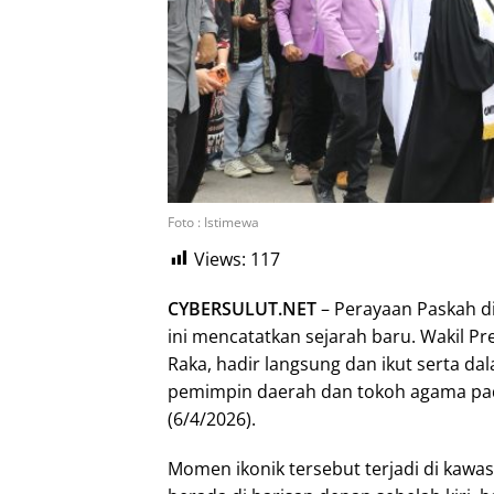
Foto : Istimewa
Views:
117
CYBERSULUT.NET
– Perayaan Paskah d
ini mencatatkan sejarah baru. Wakil P
Raka, hadir langsung dan ikut serta d
pemimpin daerah dan tokoh agama pad
(6/4/2026).
Momen ikonik tersebut terjadi di kaw