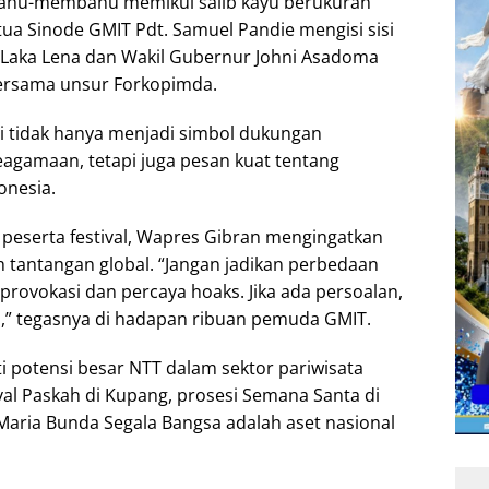
, bahu-membahu memikul salib kayu berukuran
tua Sinode GMIT Pdt. Samuel Pandie mengisi sisi
 Laka Lena dan Wakil Gubernur Johni Asadoma
bersama unsur Forkopimda.
i tidak hanya menjadi simbol dukungan
agamaan, tetapi juga pesan kuat tentang
onesia.
eserta festival, Wapres Gibran mengingatkan
h tantangan global. “Jangan jadikan perbedaan
rovokasi dan percaya hoaks. Jika ada persoalan,
ah,” tegasnya di hadapan ribuan pemuda GMIT.
ti potensi besar NTT dalam sektor pariwisata
tival Paskah di Kupang, prosesi Semana Santa di
Maria Bunda Segala Bangsa adalah aset nasional