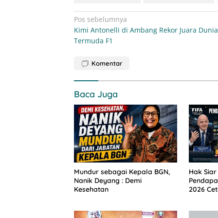
Navigasi
Pos sebelumnya
Kimi Antonelli di Ambang Rekor Juara Dunia
pos
Termuda F1
Komentar
Baca Juga
Mundur sebagai Kepala BGN,
Hak Siar
Nanik Deyang : Demi
Pendapat
Kesehatan
2026 Cet