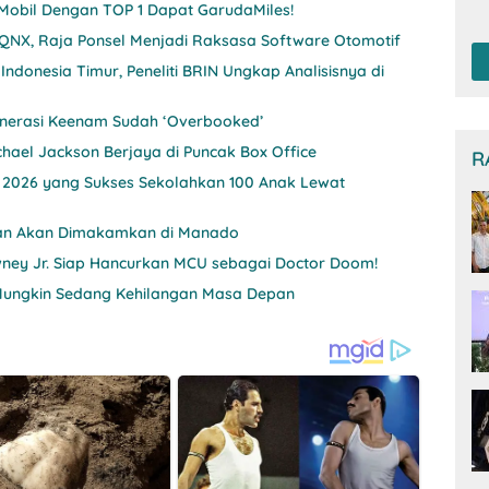
T
 Mobil Dengan TOP 1 Dapat GarudaMiles!
Be
 QNX, Raja Ponsel Menjadi Raksasa Software Otomotif
De
ndonesia Timur, Peneliti BRIN Ungkap Analisisnya di
enerasi Keenam Sudah ‘Overbooked’
chael Jackson Berjaya di Puncak Box Office
R
a 2026 yang Sukses Sekolahkan 100 Anak Lewat
hman Akan Dimakamkan di Manado
wney Jr. Siap Hancurkan MCU sebagai Doctor Doom!
Mungkin Sedang Kehilangan Masa Depan