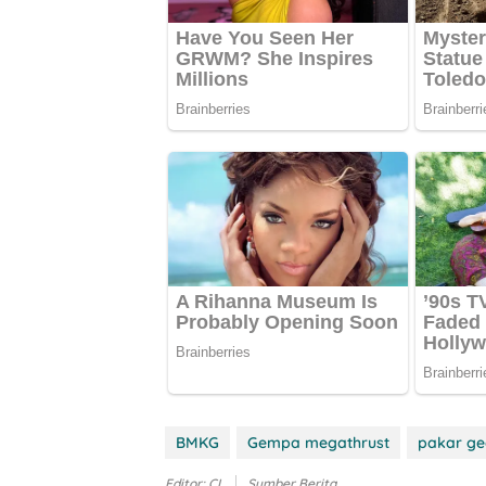
BMKG
Gempa megathrust
pakar ge
Editor: CL
Sumber Berita