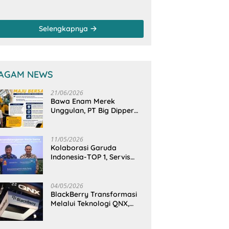
anam Mangrove
Sungai, Pimpinan
rsama TNI di
dan Anggota DPRD
sa Arakan Minsel
Sulut Sambangi
Selengkapnya
Dirjen SDA
Kementerian PU-RI
AGAM NEWS
21/06/2026
Bawa Enam Merek
Unggulan, PT Big Dipper
Machinery Indonesia
Perkuat Cengkeraman
Pasar di Sulawesi Utara
11/05/2026
Kolaborasi Garuda
Indonesia-TOP 1, Servis
Mobil Dengan TOP 1 Dapat
GarudaMiles!
04/05/2026
BlackBerry Transformasi
Melalui Teknologi QNX,
Raja Ponsel Menjadi
Raksasa Software