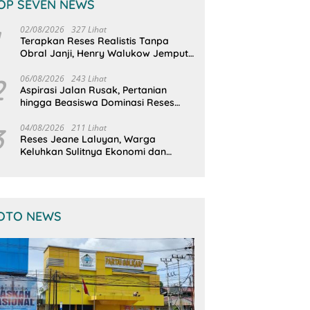
OP SEVEN NEWS
02/08/2026
327 Lihat
Terapkan Reses Realistis Tanpa
Obral Janji, Henry Walukow Jemput
Langsung Dokumen Musrenbang
Desa
2
06/08/2026
243 Lihat
Aspirasi Jalan Rusak, Pertanian
hingga Beasiswa Dominasi Reses
DPRD Sulut Dapil Minsel-Mitra
3
04/08/2026
211 Lihat
Reses Jeane Laluyan, Warga
Keluhkan Sulitnya Ekonomi dan
Akses Pasar UMKM
OTO NEWS