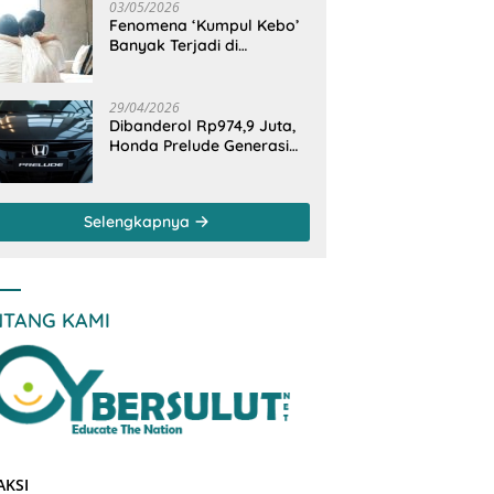
Otomotif
03/05/2026
Fenomena ‘Kumpul Kebo’
Banyak Terjadi di
Indonesia Timur, Peneliti
BRIN Ungkap Analisisnya
di Kota Manado
29/04/2026
Dibanderol Rp974,9 Juta,
Honda Prelude Generasi
Keenam Sudah
‘Overbooked’
Selengkapnya
NTANG KAMI
AKSI