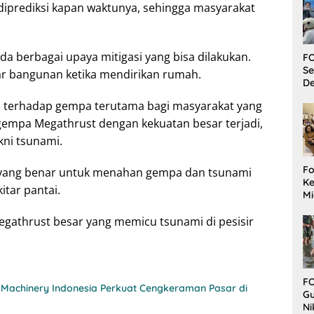
 diprediksi kapan waktunya, sehingga masyarakat
 berbagai upaya mitigasi yang bisa dilakukan.
FO
Se
r bangunan ketika mendirikan rumah.
De
ni terhadap gempa terutama bagi masyarakat yang
ka gempa Megathrust dengan kekuatan besar terjadi,
kni tsunami.
Fo
 yang benar untuk menahan gempa dan tsunami
Ke
itar pantai.
Mi
Ha
M
egathrust besar yang memicu tsunami di pesisir
Gu
B
W
FO
Machinery Indonesia Perkuat Cengkeraman Pasar di
Gu
Ni