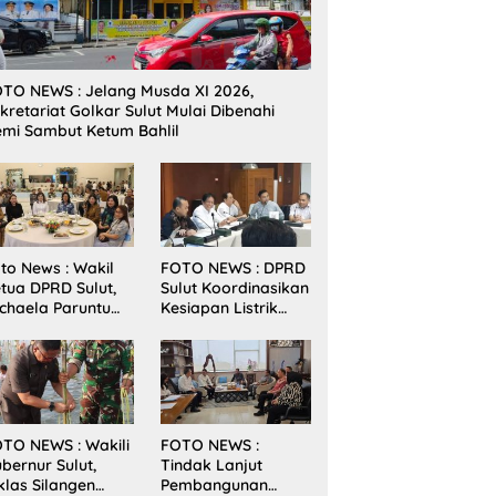
TO NEWS : Jelang Musda XI 2026,
kretariat Golkar Sulut Mulai Dibenahi
mi Sambut Ketum Bahlil
to News : Wakil
FOTO NEWS : DPRD
tua DPRD Sulut,
Sulut Koordinasikan
chaela Paruntu
Kesiapan Listrik
diri Jamuan
Jelang Natal dan
akan Malam
Tahun Baru 2026
bernur Sulut
ersama
amenkes RI
TO NEWS : Wakili
FOTO NEWS :
bernur Sulut,
Tindak Lanjut
klas Silangen
Pembangunan