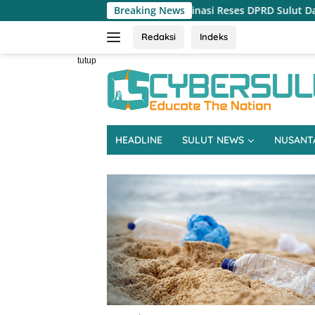
Langsung
easiswa Dominasi Reses DPRD Sulut Dapil Minsel-Mitra
Breaking News
Res
ke
konten
Redaksi
Indeks
tutup
HEADLINE
SULUT NEWS
NUSANT