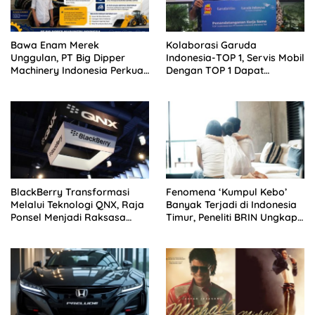
Bawa Enam Merek
Kolaborasi Garuda
Unggulan, PT Big Dipper
Indonesia-TOP 1, Servis Mobil
Machinery Indonesia Perkuat
Dengan TOP 1 Dapat
Cengkeraman Pasar di
GarudaMiles!
Sulawesi Utara
BlackBerry Transformasi
Fenomena ‘Kumpul Kebo’
Melalui Teknologi QNX, Raja
Banyak Terjadi di Indonesia
Ponsel Menjadi Raksasa
Timur, Peneliti BRIN Ungkap
Software Otomotif
Analisisnya di Kota Manado