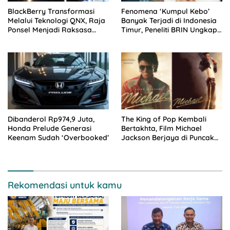
BlackBerry Transformasi
Fenomena ‘Kumpul Kebo’
Melalui Teknologi QNX, Raja
Banyak Terjadi di Indonesia
Ponsel Menjadi Raksasa
Timur, Peneliti BRIN Ungkap
Software Otomotif
Analisisnya di Kota Manado
Dibanderol Rp974,9 Juta,
The King of Pop Kembali
Honda Prelude Generasi
Bertakhta, Film Michael
Keenam Sudah ‘Overbooked’
Jackson Berjaya di Puncak
Box Office
Rekomendasi untuk kamu