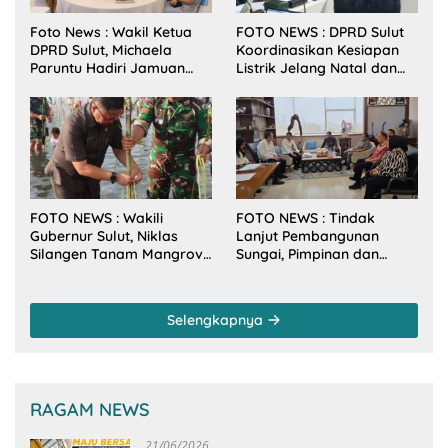
Foto News : Wakil Ketua
FOTO NEWS : DPRD Sulut
DPRD Sulut, Michaela
Koordinasikan Kesiapan
Paruntu Hadiri Jamuan
Listrik Jelang Natal dan
Makan Malam Gubernur
Tahun Baru 2026
Sulut Bersama Wamenkes
RI
FOTO NEWS : Wakili
FOTO NEWS : Tindak
Gubernur Sulut, Niklas
Lanjut Pembangunan
Silangen Tanam Mangrove
Sungai, Pimpinan dan
Bersama TNI di Desa
Anggota DPRD Sulut
Arakan Minsel
Sambangi Dirjen SDA
Kementerian PU-RI
Selengkapnya
RAGAM NEWS
21/06/2026