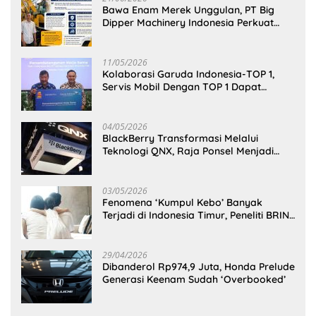
Bawa Enam Merek Unggulan, PT Big
Dipper Machinery Indonesia Perkuat
Cengkeraman Pasar di Sulawesi Utara
11/05/2026
Kolaborasi Garuda Indonesia-TOP 1,
Servis Mobil Dengan TOP 1 Dapat
GarudaMiles!
04/05/2026
BlackBerry Transformasi Melalui
Teknologi QNX, Raja Ponsel Menjadi
Raksasa Software Otomotif
03/05/2026
Fenomena ‘Kumpul Kebo’ Banyak
Terjadi di Indonesia Timur, Peneliti BRIN
Ungkap Analisisnya di Kota Manado
29/04/2026
Dibanderol Rp974,9 Juta, Honda Prelude
Generasi Keenam Sudah ‘Overbooked’