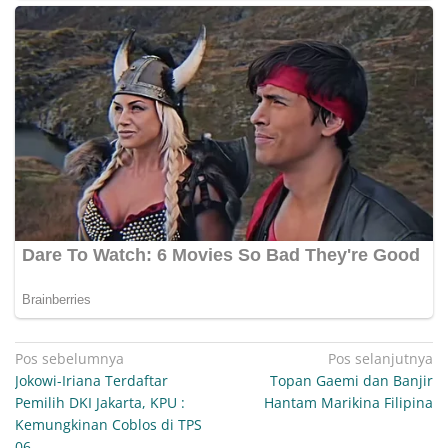
Navigasi
Pos sebelumnya
Pos selanjutnya
Jokowi-Iriana Terdaftar
Topan Gaemi dan Banjir
pos
Pemilih DKI Jakarta, KPU :
Hantam Marikina Filipina
Kemungkinan Coblos di TPS
06