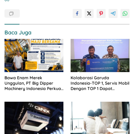
Baca Juga
Bawa Enam Merek
Kolaborasi Garuda
Unggulan, PT Big Dipper
Indonesia-TOP 1, Servis Mobil
Machinery Indonesia Perkuat
Dengan TOP 1 Dapat
Cengkeraman Pasar di
GarudaMiles!
Sulawesi Utara