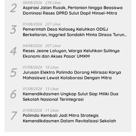
2
06/08/2026
239 Lihat
Aspirasi Jalan Rusak, Pertanian hingga Beasiswa
Dominasi Reses DPRD Sulut Dapil Minsel-Mitra
3
01/08/2026
227 Lihat
Pemerintah Desa Kalasey Keluhkan ODGJ
Berkeliaran, Inggried Sondakh Minta Dinsos Turun
Tangan
4
04/08/2026
207 Lihat
Reses Jeane Laluyan, Warga Keluhkan Sulitnya
Ekonomi dan Akses Pasar UMKM
5
01/08/2026
16 Lihat
Jurusan Elektro Polimdo Dorong Hilirisasi Karya
Mahasiswa Lewat Kolaborasi Dengan Mitra
6
01/08/2026
13 Lihat
Kemendikdasmen Ungkap Sulut Siap Miliki Dua
Sekolah Nasional Terintegrasi
7
01/08/2026
11 Lihat
Polimdo Kembali Jadi Mitra Strategis
Kemendikdasmen Dalam Revitalisasi Sekolah