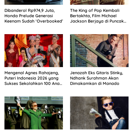
Dibanderol Rp974,9 Juta,
The King of Pop Kembali
Honda Prelude Generasi
Bertakhta, Film Michael
Keenam Sudah ‘Overbooked’
Jackson Berjaya di Puncak
Box Office
Mengenal Agnes Rahajeng,
Jenazah Eks Gitaris Stinky,
Puteri Indonesia 2026 yang
Ndhank Surahman Akan
Sukses Sekolahkan 100 Anak
Dimakamkan di Manado
Lewat ‘Rahajeng Closet’.