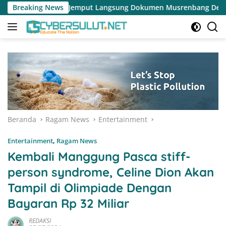
Langsung
t Langsung Dokumen Musrenbang Desa
Breaking News
Pemerintah Desa Ka
ke
konten
Beranda
Ragam News
Entertainment
Entertainment
,
Ragam News
Kembali Manggung Pasca stiff-
person syndrome, Celine Dion Akan
Tampil di Olimpiade Dengan
Bayaran Rp 32 Miliar
REDAKSI