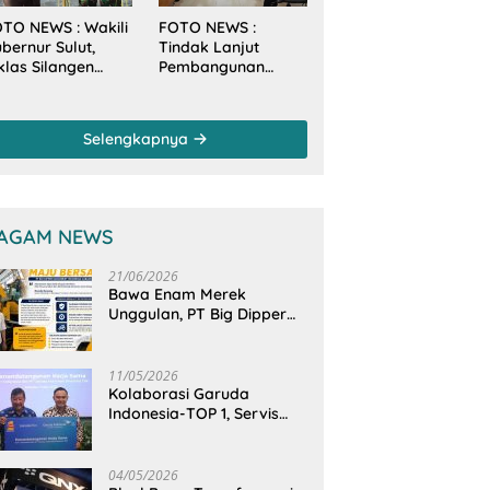
TO NEWS : Wakili
FOTO NEWS :
bernur Sulut,
Tindak Lanjut
klas Silangen
Pembangunan
anam Mangrove
Sungai, Pimpinan
rsama TNI di
dan Anggota DPRD
sa Arakan Minsel
Sulut Sambangi
Selengkapnya
Dirjen SDA
Kementerian PU-RI
AGAM NEWS
21/06/2026
Bawa Enam Merek
Unggulan, PT Big Dipper
Machinery Indonesia
Perkuat Cengkeraman
Pasar di Sulawesi Utara
11/05/2026
Kolaborasi Garuda
Indonesia-TOP 1, Servis
Mobil Dengan TOP 1 Dapat
GarudaMiles!
04/05/2026