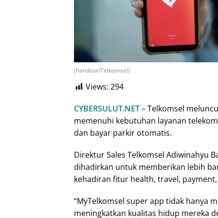
(handout/Telkomsel)
Views:
294
CYBERSULUT.NET
– Telkomsel meluncu
memenuhi kebutuhan layanan telekomuni
dan bayar parkir otomatis.
Direktur Sales Telkomsel Adiwinahyu B
dihadirkan untuk memberikan lebih ban
kehadiran fitur health, travel, payme
“MyTelkomsel super app tidak hanya me
meningkatkan kualitas hidup mereka d