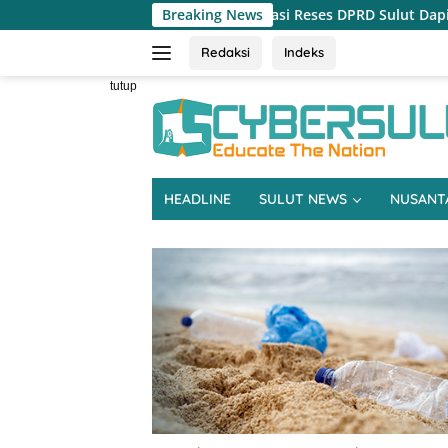
Langsung
ga Beasiswa Dominasi Reses DPRD Sulut Dapil Minsel-Mitra
Breaking News
ke
konten
Redaksi
Indeks
tutup
HEADLINE
SULUT NEWS
NUSANT