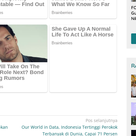
FO
Gu
Ni
T
Be
De
R
Pos selanjutnya
pkan
Our World in Data, Indonesia Tertinggi Perokok
Terbanyak di Dunia, Capai 71 Persen