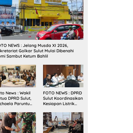
TO NEWS : Jelang Musda XI 2026,
kretariat Golkar Sulut Mulai Dibenahi
mi Sambut Ketum Bahlil
to News : Wakil
FOTO NEWS : DPRD
tua DPRD Sulut,
Sulut Koordinasikan
chaela Paruntu
Kesiapan Listrik
diri Jamuan
Jelang Natal dan
akan Malam
Tahun Baru 2026
bernur Sulut
ersama
amenkes RI