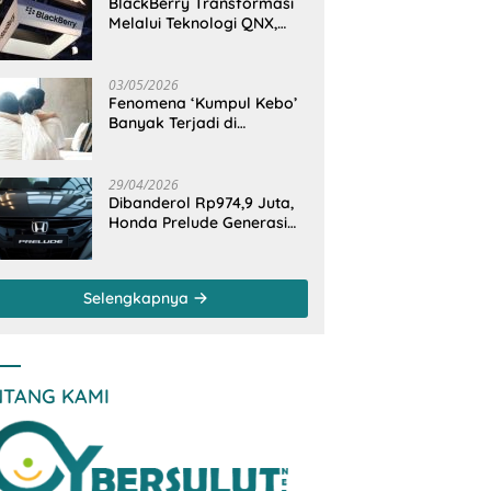
BlackBerry Transformasi
Melalui Teknologi QNX,
Raja Ponsel Menjadi
Raksasa Software
Otomotif
03/05/2026
Fenomena ‘Kumpul Kebo’
Banyak Terjadi di
Indonesia Timur, Peneliti
BRIN Ungkap Analisisnya
di Kota Manado
29/04/2026
Dibanderol Rp974,9 Juta,
Honda Prelude Generasi
Keenam Sudah
‘Overbooked’
Selengkapnya
NTANG KAMI