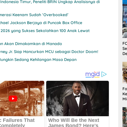
ndonesia Timur, Peneliti BRIN Ungkap Analisisnya di
enerasi Keenam Sudah ‘Overbooked’
chael Jackson Berjaya di Puncak Box Office
a 2026 yang Sukses Sekolahkan 100 Anak Lewat
FO
hman Akan Dimakamkan di Manado
Se
wney Jr. Siap Hancurkan MCU sebagai Doctor Doom!
De
Mungkin Sedang Kehilangan Masa Depan
Fo
Ke
Mi
Ha
M
Gu
B
W