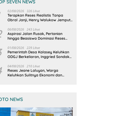
OP SEVEN NEWS
02/08/2026
326 Lihat
Terapkan Reses Realistis Tanpa
Obral Janji, Henry Walukow Jemput
Langsung Dokumen Musrenbang
Desa
2
06/08/2026
243 Lihat
Aspirasi Jalan Rusak, Pertanian
hingga Beasiswa Dominasi Reses
DPRD Sulut Dapil Minsel-Mitra
3
01/08/2026
229 Lihat
Pemerintah Desa Kalasey Keluhkan
ODGJ Berkeliaran, Inggried Sondakh
Minta Dinsos Turun Tangan
4
04/08/2026
210 Lihat
Reses Jeane Laluyan, Warga
Keluhkan Sulitnya Ekonomi dan
Akses Pasar UMKM
OTO NEWS