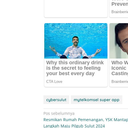
cybersulut
mytelkomsel super app
Navigasi
Pos sebelumnya
Resmikan Rumah Pemenangan, YSK Manta
pos
Langkah Maju Pilgub Sulut 2024