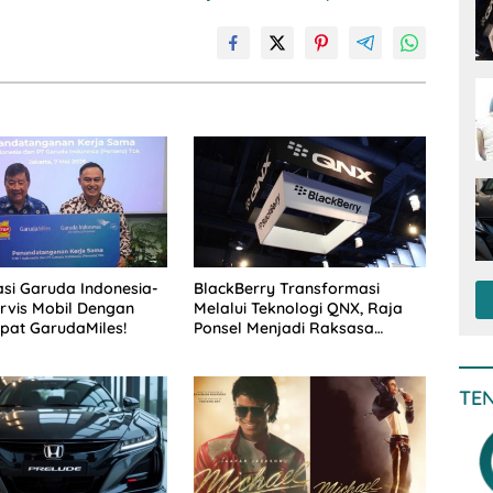
si Garuda Indonesia-
BlackBerry Transformasi
ervis Mobil Dengan
Melalui Teknologi QNX, Raja
pat GarudaMiles!
Ponsel Menjadi Raksasa
Software Otomotif
TE