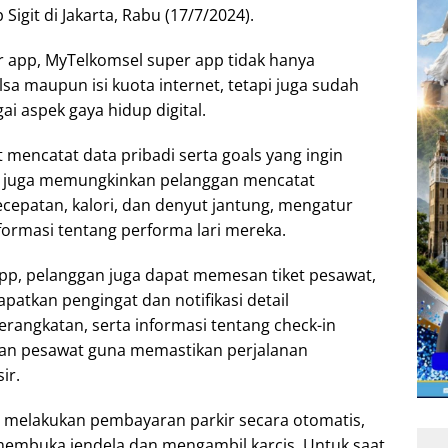
Sigit di Jakarta, Rabu (17/7/2024).
 app, MyTelkomsel super app tidak hanya
lsa maupun isi kuota internet, tetapi juga sudah
 aspek gaya hidup digital.
t mencatat data pribadi serta goals yang ingin
 ini juga memungkinkan pelanggan mencatat
kecepatan, kalori, dan denyut jantung, mengatur
formasi tentang performa lari mereka.
 app, pelanggan juga dapat memesan tiket pesawat,
atkan pengingat dan notifikasi detail
angkatan, serta informasi tentang check-in
atan pesawat guna memastikan perjalanan
ir.
 melakukan pembayaran parkir secara otomatis,
 membuka jendela dan mengambil karcis. Untuk saat