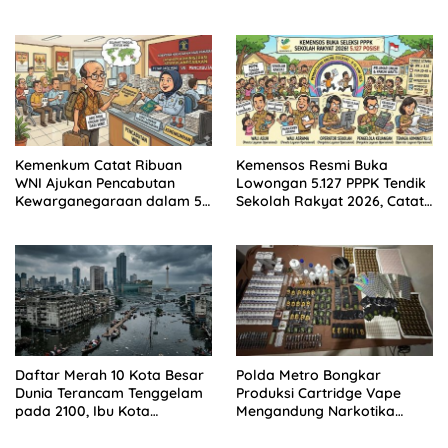
Istri Pertama
Kemenkum Catat Ribuan
Kemensos Resmi Buka
WNI Ajukan Pencabutan
Lowongan 5.127 PPPK Tendik
Kewarganegaraan dalam 5
Sekolah Rakyat 2026, Catat
Tahun Terakhir, Ternyata Ini
Syarat dan Jadwalnya!
Alasan Paling Banyak!
Daftar Merah 10 Kota Besar
Polda Metro Bongkar
Dunia Terancam Tenggelam
Produksi Cartridge Vape
pada 2100, Ibu Kota
Mengandung Narkotika
Indonesia Sangat Rapuh
Golongan II