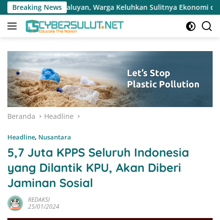
Langsung
rga Keluhkan Sulitnya Ekonomi dan Akses Pasar UMKM
Breaking News
T
ke
konten
Beranda
Headline
Headline
,
Nusantara
5,7 Juta KPPS Seluruh Indonesia
yang Dilantik KPU, Akan Diberi
Jaminan Sosial
REDAKSI
25/01/2024