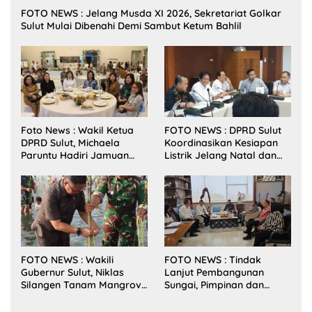
FOTO NEWS : Jelang Musda XI 2026, Sekretariat Golkar
Sulut Mulai Dibenahi Demi Sambut Ketum Bahlil
Foto News : Wakil Ketua
FOTO NEWS : DPRD Sulut
DPRD Sulut, Michaela
Koordinasikan Kesiapan
Paruntu Hadiri Jamuan
Listrik Jelang Natal dan
Makan Malam Gubernur
Tahun Baru 2026
Sulut Bersama Wamenkes
RI
FOTO NEWS : Wakili
FOTO NEWS : Tindak
Gubernur Sulut, Niklas
Lanjut Pembangunan
Silangen Tanam Mangrove
Sungai, Pimpinan dan
Bersama TNI di Desa
Anggota DPRD Sulut
Arakan Minsel
Sambangi Dirjen SDA