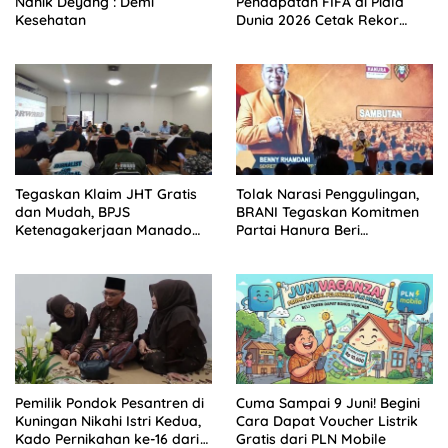
Nanik Deyang : Demi
Pendapatan FIFA di Piala
Kesehatan
Dunia 2026 Cetak Rekor
Baru
Tegaskan Klaim JHT Gratis
Tolak Narasi Penggulingan,
dan Mudah, BPJS
BRANI Tegaskan Komitmen
Ketenagakerjaan Manado
Partai Hanura Beri
Himbau Masyarakat Peserta
Pemerintah Kesempatan
Hindari Jasa Calo
Lima Tahun
Pemilik Pondok Pesantren di
Cuma Sampai 9 Juni! Begini
Kuningan Nikahi Istri Kedua,
Cara Dapat Voucher Listrik
Kado Pernikahan ke-16 dari
Gratis dari PLN Mobile