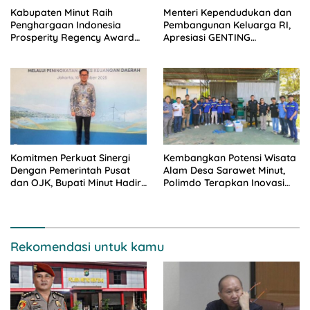
Kabupaten Minut Raih
Menteri Kependudukan dan
Penghargaan Indonesia
Pembangunan Keluarga RI,
Prosperity Regency Award
Apresiasi GENTING
2025
Kabupaten Minut
Komitmen Perkuat Sinergi
Kembangkan Potensi Wisata
Dengan Pemerintah Pusat
Alam Desa Sarawet Minut,
dan OJK, Bupati Minut Hadiri
Polimdo Terapkan Inovasi
Rakornas TPAKD 2025
Ecobrik
Rekomendasi untuk kamu