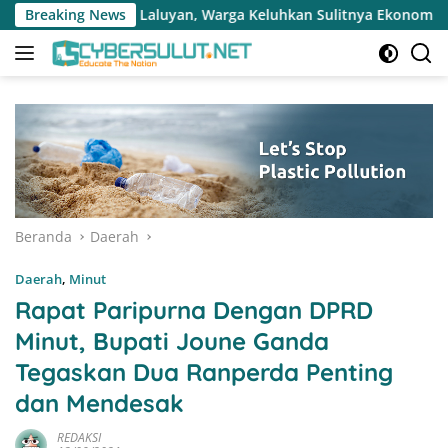
Langsung
 Warga Keluhkan Sulitnya Ekonomi dan Akses Pasar UMKM
Breaking News
ke
konten
Beranda
Daerah
Daerah
,
Minut
Rapat Paripurna Dengan DPRD
Minut, Bupati Joune Ganda
Tegaskan Dua Ranperda Penting
dan Mendesak
REDAKSI