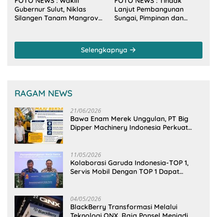
FOTO NEWS : Wakili
FOTO NEWS : Tindak
Gubernur Sulut, Niklas
Lanjut Pembangunan
Silangen Tanam Mangrove
Sungai, Pimpinan dan
Bersama TNI di Desa
Anggota DPRD Sulut
Arakan Minsel
Sambangi Dirjen SDA
Kementerian PU-RI
Selengkapnya
RAGAM NEWS
21/06/2026
Bawa Enam Merek Unggulan, PT Big
Dipper Machinery Indonesia Perkuat
Cengkeraman Pasar di Sulawesi Utara
11/05/2026
Kolaborasi Garuda Indonesia-TOP 1,
Servis Mobil Dengan TOP 1 Dapat
GarudaMiles!
04/05/2026
BlackBerry Transformasi Melalui
Teknologi QNX, Raja Ponsel Menjadi