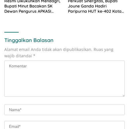
Resmi Dikukuhkan Mendagri,
Perkuat Sinergitas, Bupati
Bupati Minut Bacakan SK
Joune Ganda Hadiri
Dewan Pengurus APKASI
Paripurna HUT ke-402 Kota
2025-2030
Manado
Tinggalkan Balasan
Alamat email Anda tidak akan dipublikasikan.
Ruas yang
wajib ditandai
*