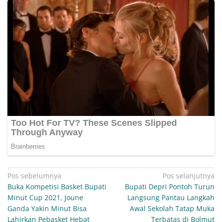
Navigasi
Pos sebelumnya
Pos selanjutnya
Buka Kompetisi Basket Bupati
Bupati Depri Pontoh Turun
pos
Minut Cup 2021, Joune
Langsung Pantau Langkah
Ganda Yakin Minut Bisa
Awal Sekolah Tatap Muka
Lahirkan Pebasket Hebat
Terbatas di Bolmut