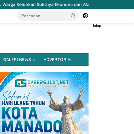
nya Ekonomi dan Akses Pasar UMKM
Terapkan Reses Real
tutup
GALERI NEWS
ADVERTORIAL