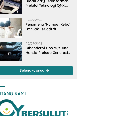
BlackBerry Transformasi
Melalui Teknologi QNX,
Raja Ponsel Menjadi
Raksasa Software
Otomotif
03/05/2026
Fenomena ‘Kumpul Kebo’
Banyak Terjadi di
Indonesia Timur, Peneliti
BRIN Ungkap Analisisnya
di Kota Manado
29/04/2026
Dibanderol Rp974,9 Juta,
Honda Prelude Generasi
Keenam Sudah
‘Overbooked’
Selengkapnya
NTANG KAMI