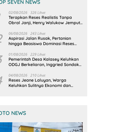
OP SEVEN NEWS
02/08/2026
326 Lihat
Terapkan Reses Realistis Tanpa
Obral Janji, Henry Walukow Jemput
Langsung Dokumen Musrenbang
Desa
2
06/08/2026
243 Lihat
Aspirasi Jalan Rusak, Pertanian
hingga Beasiswa Dominasi Reses
DPRD Sulut Dapil Minsel-Mitra
3
01/08/2026
229 Lihat
Pemerintah Desa Kalasey Keluhkan
ODGJ Berkeliaran, Inggried Sondakh
Minta Dinsos Turun Tangan
4
04/08/2026
210 Lihat
Reses Jeane Laluyan, Warga
Keluhkan Sulitnya Ekonomi dan
Akses Pasar UMKM
OTO NEWS