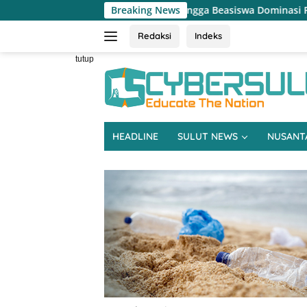
Langsung
sak, Pertanian hingga Beasiswa Dominasi Reses DPRD Sulut Dapil M
Breaking News
ke
konten
Redaksi
Indeks
tutup
HEADLINE
SULUT NEWS
NUSANT