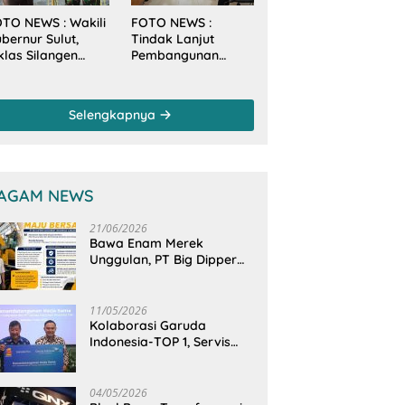
TO NEWS : Wakili
FOTO NEWS :
bernur Sulut,
Tindak Lanjut
klas Silangen
Pembangunan
anam Mangrove
Sungai, Pimpinan
rsama TNI di
dan Anggota DPRD
sa Arakan Minsel
Sulut Sambangi
Selengkapnya
Dirjen SDA
Kementerian PU-RI
AGAM NEWS
21/06/2026
Bawa Enam Merek
Unggulan, PT Big Dipper
Machinery Indonesia
Perkuat Cengkeraman
Pasar di Sulawesi Utara
11/05/2026
Kolaborasi Garuda
Indonesia-TOP 1, Servis
Mobil Dengan TOP 1 Dapat
GarudaMiles!
04/05/2026