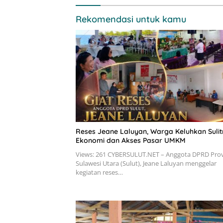
Rekomendasi untuk kamu
Reses Jeane Laluyan, Warga Keluhkan Suli
Ekonomi dan Akses Pasar UMKM
Views: 261 CYBERSULUT.NET – Anggota DPRD Prov
Sulawesi Utara (Sulut), Jeane Laluyan menggelar
kegiatan reses…