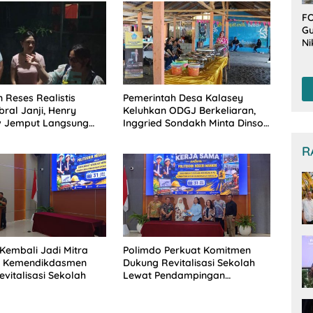
FO
Gu
Ni
T
Be
De
 Reses Realistis
Pemerintah Desa Kalasey
ral Janji, Henry
Keluhkan ODGJ Berkeliaran,
 Jemput Langsung
Inggried Sondakh Minta Dinsos
 Musrenbang Desa
Turun Tangan
R
Kembali Jadi Mitra
Polimdo Perkuat Komitmen
is Kemendikdasmen
Dukung Revitalisasi Sekolah
vitalisasi Sekolah
Lewat Pendampingan
Profesional