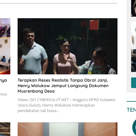
tnya
Terapkan Reses Realistis Tanpa Obral Janji,
Henry Walukow Jemput Langsung Dokumen
Musrenbang Desa
insi
Views: 261 CYBERSULUT.NET – Anggota DPRD Sulawesi
Utara (Sulut), Henry Walukow menerapkan
TE
pendekatan tak biasa…