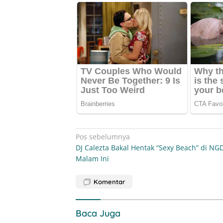
Navigasi
Pos sebelumnya
DJ Calezta Bakal Hentak “Sexy Beach” di NG
pos
Malam Ini
Komentar
Baca Juga