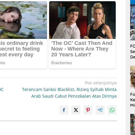
FO
Se
De
Pos selanjutnya
DC
Terancam Sanksi Blacklist, Rizieq Syihab Minta
Fo
Arab Saudi Cabut Pencekalan Atas Dirinya
Ke
Mi
Ha
M
Gu
B
W