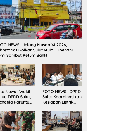
TO NEWS : Jelang Musda XI 2026,
kretariat Golkar Sulut Mulai Dibenahi
mi Sambut Ketum Bahlil
to News : Wakil
FOTO NEWS : DPRD
tua DPRD Sulut,
Sulut Koordinasikan
chaela Paruntu
Kesiapan Listrik
diri Jamuan
Jelang Natal dan
akan Malam
Tahun Baru 2026
bernur Sulut
ersama
amenkes RI