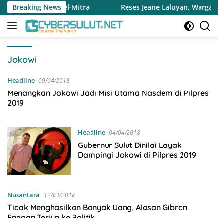
Langsung
insel-Mitra
Breaking News
Reses Jeane Laluyan, Warga Keluhkan Sulit
ke
konten
Jokowi
Headline
09/04/2018
Menangkan Jokowi Jadi Misi Utama Nasdem di Pilpres
2019
Headline
04/04/2018
Gubernur Sulut Dinilai Layak
Dampingi Jokowi di Pilpres 2019
Nusantara
12/03/2018
Tidak Menghasilkan Banyak Uang, Alasan Gibran
Enggan Terjun ke Politik