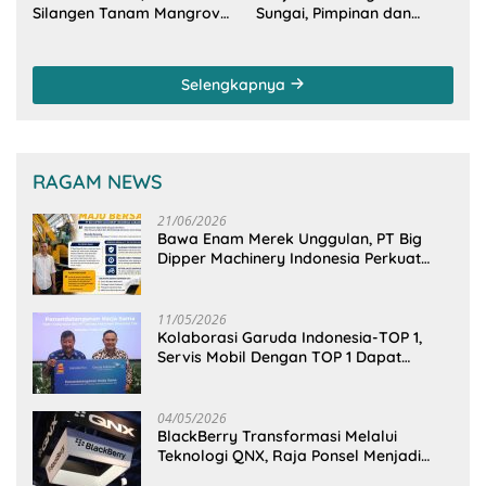
Silangen Tanam Mangrove
Sungai, Pimpinan dan
Bersama TNI di Desa
Anggota DPRD Sulut
Arakan Minsel
Sambangi Dirjen SDA
Kementerian PU-RI
Selengkapnya
RAGAM NEWS
21/06/2026
Bawa Enam Merek Unggulan, PT Big
Dipper Machinery Indonesia Perkuat
Cengkeraman Pasar di Sulawesi Utara
11/05/2026
Kolaborasi Garuda Indonesia-TOP 1,
Servis Mobil Dengan TOP 1 Dapat
GarudaMiles!
04/05/2026
BlackBerry Transformasi Melalui
Teknologi QNX, Raja Ponsel Menjadi
Raksasa Software Otomotif