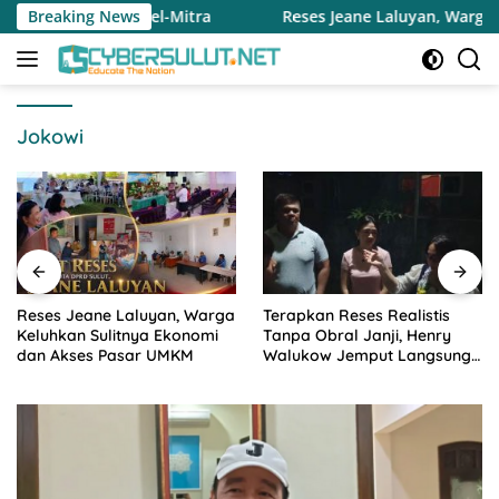
Langsung
nsel-Mitra
Breaking News
Reses Jeane Laluyan, Warga Keluhkan Sulitn
ke
konten
Jokowi
Reses Jeane Laluyan, Warga
Terapkan Reses Realistis
Keluhkan Sulitnya Ekonomi
Tanpa Obral Janji, Henry
dan Akses Pasar UMKM
Walukow Jemput Langsung
Dokumen Musrenbang Desa