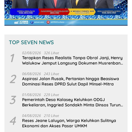
TOP SEVEN NEWS
1
02/08/2026
326 Lihat
Terapkan Reses Realistis Tanpa Obral Janji, Henry
Walukow Jemput Langsung Dokumen Musrenbang
Desa
2
06/08/2026
243 Lihat
Aspirasi Jalan Rusak, Pertanian hingga Beasiswa
Dominasi Reses DPRD Sulut Dapil Minsel-Mitra
3
01/08/2026
229 Lihat
Pemerintah Desa Kalasey Keluhkan ODGJ
Berkeliaran, Inggried Sondakh Minta Dinsos Turun
Tangan
4
04/08/2026
210 Lihat
Reses Jeane Laluyan, Warga Keluhkan Sulitnya
Ekonomi dan Akses Pasar UMKM