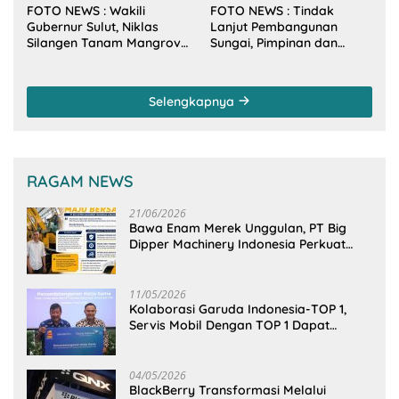
FOTO NEWS : Wakili
FOTO NEWS : Tindak
Gubernur Sulut, Niklas
Lanjut Pembangunan
Silangen Tanam Mangrove
Sungai, Pimpinan dan
Bersama TNI di Desa
Anggota DPRD Sulut
Arakan Minsel
Sambangi Dirjen SDA
Kementerian PU-RI
Selengkapnya
RAGAM NEWS
21/06/2026
Bawa Enam Merek Unggulan, PT Big
Dipper Machinery Indonesia Perkuat
Cengkeraman Pasar di Sulawesi Utara
11/05/2026
Kolaborasi Garuda Indonesia-TOP 1,
Servis Mobil Dengan TOP 1 Dapat
GarudaMiles!
04/05/2026
BlackBerry Transformasi Melalui