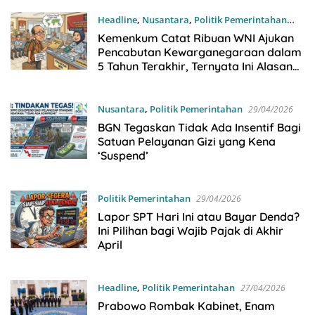
Headline
,
Nusantara
,
Politik Pemerintahan
05/06/2026
Kemenkum Catat Ribuan WNI Ajukan
Pencabutan Kewarganegaraan dalam
5 Tahun Terakhir, Ternyata Ini Alasan
Paling Banyak!
Nusantara
,
Politik Pemerintahan
29/04/2026
BGN Tegaskan Tidak Ada Insentif Bagi
Satuan Pelayanan Gizi yang Kena
‘Suspend’
Politik Pemerintahan
29/04/2026
Lapor SPT Hari Ini atau Bayar Denda?
Ini Pilihan bagi Wajib Pajak di Akhir
April
Headline
,
Politik Pemerintahan
27/04/2026
Prabowo Rombak Kabinet, Enam