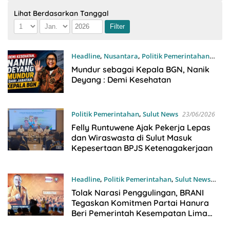
Lihat Berdasarkan Tanggal
Headline
,
Nusantara
,
Politik Pemerintahan
22/07/2026
Mundur sebagai Kepala BGN, Nanik
Deyang : Demi Kesehatan
Politik Pemerintahan
,
Sulut News
23/06/2026
Felly Runtuwene Ajak Pekerja Lepas
dan Wiraswasta di Sulut Masuk
Kepesertaan BPJS Ketenagakerjaan
Headline
,
Politik Pemerintahan
,
Sulut News
19/06/2026
Tolak Narasi Penggulingan, BRANI
Tegaskan Komitmen Partai Hanura
Beri Pemerintah Kesempatan Lima
Tahun