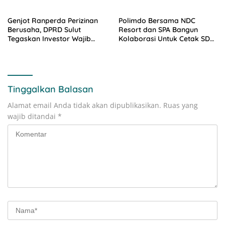
Genjot Ranperda Perizinan
Polimdo Bersama NDC
Berusaha, DPRD Sulut
Resort dan SPA Bangun
Tegaskan Investor Wajib
Kolaborasi Untuk Cetak SDM
Gandeng Pengusaha dan
Pariwisata Unggul
Petani Lokal
Tinggalkan Balasan
Alamat email Anda tidak akan dipublikasikan.
Ruas yang
wajib ditandai
*