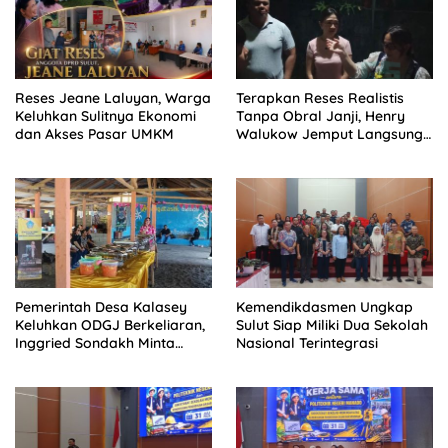
Reses Jeane Laluyan, Warga
Terapkan Reses Realistis
Keluhkan Sulitnya Ekonomi
Tanpa Obral Janji, Henry
dan Akses Pasar UMKM
Walukow Jemput Langsung
Dokumen Musrenbang Desa
Pemerintah Desa Kalasey
Kemendikdasmen Ungkap
Keluhkan ODGJ Berkeliaran,
Sulut Siap Miliki Dua Sekolah
Inggried Sondakh Minta
Nasional Terintegrasi
Dinsos Turun Tangan