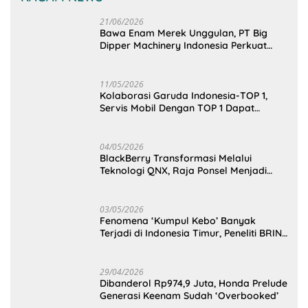
21/06/2026
Bawa Enam Merek Unggulan, PT Big
Dipper Machinery Indonesia Perkuat
Cengkeraman Pasar di Sulawesi Utara
11/05/2026
Kolaborasi Garuda Indonesia-TOP 1,
Servis Mobil Dengan TOP 1 Dapat
GarudaMiles!
04/05/2026
BlackBerry Transformasi Melalui
Teknologi QNX, Raja Ponsel Menjadi
Raksasa Software Otomotif
03/05/2026
Fenomena ‘Kumpul Kebo’ Banyak
Terjadi di Indonesia Timur, Peneliti BRIN
Ungkap Analisisnya di Kota Manado
29/04/2026
Dibanderol Rp974,9 Juta, Honda Prelude
Generasi Keenam Sudah ‘Overbooked’