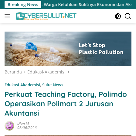
Langsung
 Warga Keluhkan Sulitnya Ekonomi dan Akses Pasar UMKM
Breaking News
ke
konten
Beranda
Edukasi-Akademisi
Edukasi-Akademisi
,
Sulut News
Perkuat Teaching Factory, Polimdo
Operasikan Polimart 2 Jurusan
Akuntansi
Dian M
08/06/2026