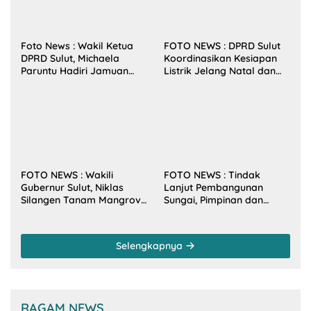
Foto News : Wakil Ketua
FOTO NEWS : DPRD Sulut
DPRD Sulut, Michaela
Koordinasikan Kesiapan
Paruntu Hadiri Jamuan
Listrik Jelang Natal dan
Makan Malam Gubernur
Tahun Baru 2026
Sulut Bersama Wamenkes
RI
FOTO NEWS : Wakili
FOTO NEWS : Tindak
Gubernur Sulut, Niklas
Lanjut Pembangunan
Silangen Tanam Mangrove
Sungai, Pimpinan dan
Bersama TNI di Desa
Anggota DPRD Sulut
Arakan Minsel
Sambangi Dirjen SDA
Kementerian PU-RI
Selengkapnya
RAGAM NEWS