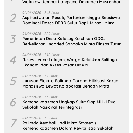
Walukow Jemput Langsung Dokumen Musrenbang
Desa
2
06/08/2026
243 Lihat
Aspirasi Jalan Rusak, Pertanian hingga Beasiswa
Dominasi Reses DPRD Sulut Dapil Minsel-Mitra
3
01/08/2026
229 Lihat
Pemerintah Desa Kalasey Keluhkan ODGJ
Berkeliaran, Inggried Sondakh Minta Dinsos Turun
Tangan
4
04/08/2026
210 Lihat
Reses Jeane Laluyan, Warga Keluhkan Sulitnya
Ekonomi dan Akses Pasar UMKM
5
01/08/2026
17 Lihat
Jurusan Elektro Polimdo Dorong Hilirisasi Karya
Mahasiswa Lewat Kolaborasi Dengan Mitra
6
01/08/2026
15 Lihat
Kemendikdasmen Ungkap Sulut Siap Miliki Dua
Sekolah Nasional Terintegrasi
7
01/08/2026
13 Lihat
Polimdo Kembali Jadi Mitra Strategis
Kemendikdasmen Dalam Revitalisasi Sekolah