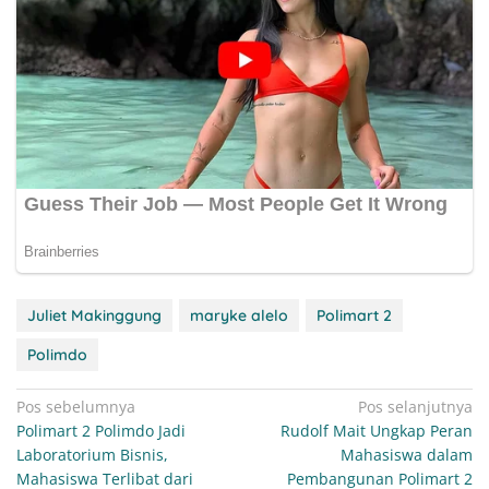
Juliet Makinggung
maryke alelo
Polimart 2
Polimdo
Navigasi
Pos sebelumnya
Pos selanjutnya
Polimart 2 Polimdo Jadi
Rudolf Mait Ungkap Peran
pos
Laboratorium Bisnis,
Mahasiswa dalam
Mahasiswa Terlibat dari
Pembangunan Polimart 2