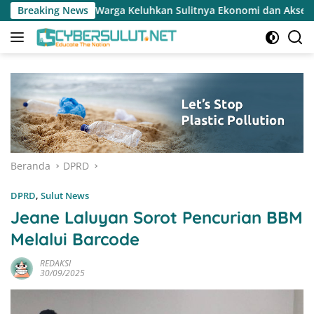
Langsung
eluhkan Sulitnya Ekonomi dan Akses Pasar UMKM
Breaking News
Terapk
ke
konten
Beranda
DPRD
DPRD
,
Sulut News
Jeane Laluyan Sorot Pencurian BBM
Melalui Barcode
REDAKSI
30/09/2025