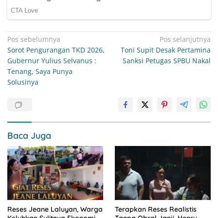
Navigasi
Pos sebelumnya
Pos selanjutnya
Sorot Pengurangan TKD 2026,
Toni Supit Desak Pertamina
pos
Gubernur Yulius Selvanus :
Sanksi Petugas SPBU Nakal
Tenang, Saya Punya
Solusinya
Baca Juga
Reses Jeane Laluyan, Warga
Terapkan Reses Realistis