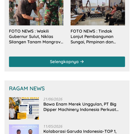
RI
FOTO NEWS : Wakili
FOTO NEWS : Tindak
Gubernur Sulut, Niklas
Lanjut Pembangunan
Silangen Tanam Mangrove
Sungai, Pimpinan dan
Bersama TNI di Desa
Anggota DPRD Sulut
Arakan Minsel
Sambangi Dirjen SDA
Kementerian PU-RI
Selengkapnya
RAGAM NEWS
21/06/2026
Bawa Enam Merek Unggulan, PT Big
Dipper Machinery Indonesia Perkuat
Cengkeraman Pasar di Sulawesi Utara
11/05/2026
Kolaborasi Garuda Indonesia-TOP 1,