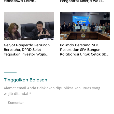
Mahasiswa Lewat
Pengontrol Kinerja Wakil
Kolaborasi Dengan Mitra
Rakyat
Genjot Ranperda Perizinan
Polimdo Bersama NDC
Berusaha, DPRD Sulut
Resort dan SPA Bangun
Tegaskan Investor Wajib
Kolaborasi Untuk Cetak SDM
Gandeng Pengusaha dan
Pariwisata Unggul
Petani Lokal
Tinggalkan Balasan
Alamat email Anda tidak akan dipublikasikan.
Ruas yang
wajib ditandai
*