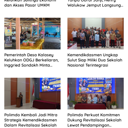
Keluhkan Sulitnya Ekonomi
Tanpa Obral Janji, Henry
dan Akses Pasar UMKM
Walukow Jemput Langsung
Dokumen Musrenbang Desa
Pemerintah Desa Kalasey
Kemendikdasmen Ungkap
Keluhkan ODGJ Berkeliaran,
Sulut Siap Miliki Dua Sekolah
Inggried Sondakh Minta
Nasional Terintegrasi
Dinsos Turun Tangan
Polimdo Kembali Jadi Mitra
Polimdo Perkuat Komitmen
Strategis Kemendikdasmen
Dukung Revitalisasi Sekolah
Dalam Revitalisasi Sekolah
Lewat Pendampingan