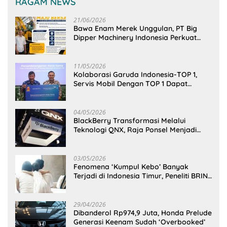
RAGAM NEWS
21/06/2026
Bawa Enam Merek Unggulan, PT Big
Dipper Machinery Indonesia Perkuat
Cengkeraman Pasar di Sulawesi Utara
11/05/2026
Kolaborasi Garuda Indonesia-TOP 1,
Servis Mobil Dengan TOP 1 Dapat
GarudaMiles!
04/05/2026
BlackBerry Transformasi Melalui
Teknologi QNX, Raja Ponsel Menjadi
Raksasa Software Otomotif
03/05/2026
Fenomena ‘Kumpul Kebo’ Banyak
Terjadi di Indonesia Timur, Peneliti BRIN
Ungkap Analisisnya di Kota Manado
29/04/2026
Dibanderol Rp974,9 Juta, Honda Prelude
Generasi Keenam Sudah ‘Overbooked’