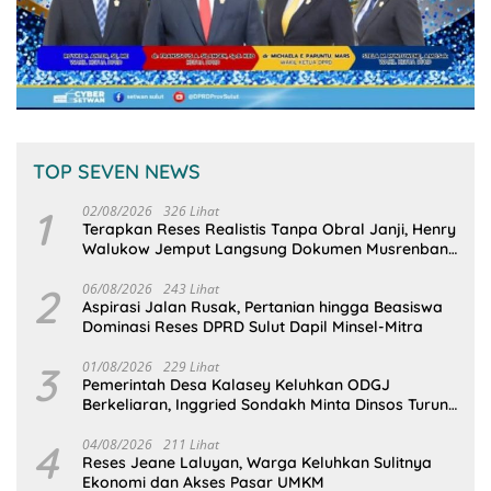
TOP SEVEN NEWS
1
02/08/2026
326 Lihat
Terapkan Reses Realistis Tanpa Obral Janji, Henry
Walukow Jemput Langsung Dokumen Musrenbang
Desa
2
06/08/2026
243 Lihat
Aspirasi Jalan Rusak, Pertanian hingga Beasiswa
Dominasi Reses DPRD Sulut Dapil Minsel-Mitra
3
01/08/2026
229 Lihat
Pemerintah Desa Kalasey Keluhkan ODGJ
Berkeliaran, Inggried Sondakh Minta Dinsos Turun
Tangan
4
04/08/2026
211 Lihat
Reses Jeane Laluyan, Warga Keluhkan Sulitnya
Ekonomi dan Akses Pasar UMKM