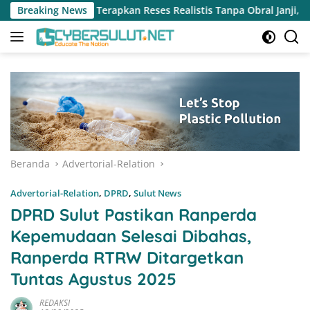
Langsung
Realistis Tanpa Obral Janji, Henry Walukow Jemput Langsung D
Breaking News
ke
konten
Beranda
Advertorial-Relation
Advertorial-Relation
,
DPRD
,
Sulut News
DPRD Sulut Pastikan Ranperda
Kepemudaan Selesai Dibahas,
Ranperda RTRW Ditargetkan
Tuntas Agustus 2025
REDAKSI