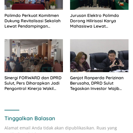
Polimdo Perkuat Komitmen
Jurusan Elektro Polimdo
Dukung Revitalisasi Sekolah
Dorong Hilirisasi Karya
Lewat Pendampingan
Mahasiswa Lewat
Profesional
Kolaborasi Dengan Mitra
Sinergi FORWARD dan DPRD
Genjot Ranperda Perizinan
Sulut, Pers Diharapkan Jadi
Berusaha, DPRD Sulut
Pengontrol Kinerja Wakil
Tegaskan Investor Wajib
Rakyat
Gandeng Pengusaha dan
Petani Lokal
Tinggalkan Balasan
Alamat email Anda tidak akan dipublikasikan.
Ruas yang