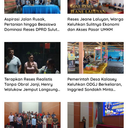
Aspirasi Jalan Rusak,
Reses Jeane Laluyan, Warga
Pertanian hingga Beasiswa
Keluhkan Sulitnya Ekonomi
Dominasi Reses DPRD Sulut
dan Akses Pasar UMKM
Dapil Minsel-Mitra
Terapkan Reses Realistis
Pemerintah Desa Kalasey
Tanpa Obral Janji, Henry
Keluhkan ODGJ Berkeliaran,
Walukow Jemput Langsung
Inggried Sondakh Minta
Dokumen Musrenbang Desa
Dinsos Turun Tangan