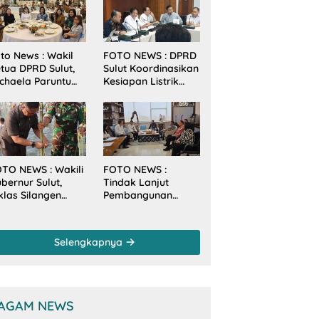
to News : Wakil
FOTO NEWS : DPRD
tua DPRD Sulut,
Sulut Koordinasikan
chaela Paruntu
Kesiapan Listrik
diri Jamuan
Jelang Natal dan
akan Malam
Tahun Baru 2026
bernur Sulut
ersama
amenkes RI
TO NEWS : Wakili
FOTO NEWS :
bernur Sulut,
Tindak Lanjut
klas Silangen
Pembangunan
anam Mangrove
Sungai, Pimpinan
rsama TNI di
dan Anggota DPRD
sa Arakan Minsel
Sulut Sambangi
Selengkapnya
Dirjen SDA
Kementerian PU-RI
AGAM NEWS