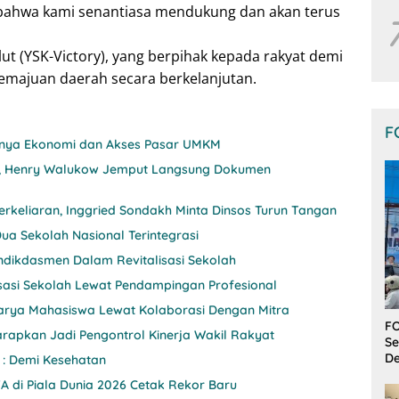
 bahwa kami senantiasa mendukung dan akan terus
t (YSK-Victory), yang berpihak kepada rakyat demi
majuan daerah secara berkelanjutan.
F
itnya Ekonomi dan Akses Pasar UMKM
nji, Henry Walukow Jemput Langsung Dokumen
rkeliaran, Inggried Sondakh Minta Dinsos Turun Tangan
ua Sekolah Nasional Terintegrasi
ndikdasmen Dalam Revitalisasi Sekolah
sasi Sekolah Lewat Pendampingan Profesional
 Karya Mahasiswa Lewat Kolaborasi Dengan Mitra
FO
rapkan Jadi Pengontrol Kinerja Wakil Rakyat
Se
De
 : Demi Kesehatan
A di Piala Dunia 2026 Cetak Rekor Baru