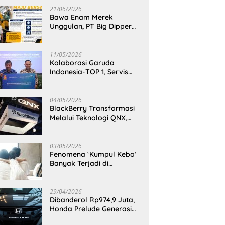
21/06/2026
Bawa Enam Merek
Unggulan, PT Big Dipper
Machinery Indonesia
Perkuat Cengkeraman
Pasar di Sulawesi Utara
11/05/2026
Kolaborasi Garuda
Indonesia-TOP 1, Servis
Mobil Dengan TOP 1 Dapat
GarudaMiles!
04/05/2026
BlackBerry Transformasi
Melalui Teknologi QNX,
Raja Ponsel Menjadi
Raksasa Software
Otomotif
03/05/2026
Fenomena ‘Kumpul Kebo’
Banyak Terjadi di
Indonesia Timur, Peneliti
BRIN Ungkap Analisisnya
di Kota Manado
29/04/2026
Dibanderol Rp974,9 Juta,
Honda Prelude Generasi
Keenam Sudah