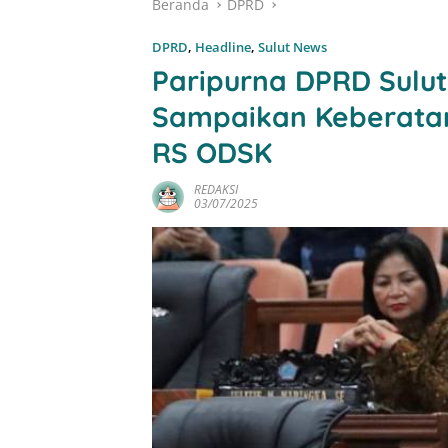
Beranda
DPRD
DPRD
,
Headline
,
Sulut News
Paripurna DPRD Sulut,
Sampaikan Keberata
RS ODSK
REDAKSI
03/07/2025