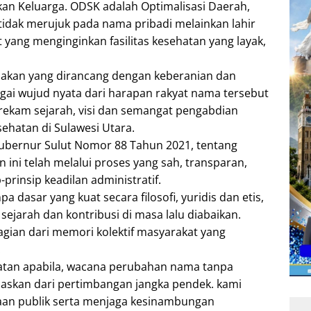
an Keluarga. ODSK adalah Optimalisasi Daerah,
tidak merujuk pada nama pribadi melainkan lahir
 yang menginginkan fasilitas kesehatan yang layak,
ijakan yang dirancang dengan keberanian dan
i wujud nyata dari harapan rakyat nama tersebut
rekam sejarah, visi dan semangat pengabdian
hatan di Sulawesi Utara.
bernur Sulut Nomor 88 Tahun 2021, tentang
ni telah melalui proses yang sah, transparan,
prinsip keadilan administratif.
dasar yang kuat secara filosofi, yuridis dan etis,
jarah dan kontribusi di masa lalu diabaikan.
gian dari memori kolektif masyarakat yang
.
atan apabila, wacana perubahan nama tanpa
daskan dari pertimbangan jangka pendek. kami
aan publik serta menjaga kesinambungan