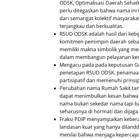
ODSK, Optimalisasi Daerah Sehatk
perlu ditegaskan bahwa nama ini 
dari semangat kolektif masyarakat
terjangkau dan berkualitas.
RSUD ODSK adalah hasil dari keb
komitmen pemimpin daerah sebaga
memiliki makna simbolik yang me
dalam membangun pelayanan kese
Mengacu pada pada keputusan Gu
penetapan RSUD ODSK, penamaan i
partisipatif dan memenuhi prinsip-
Perubahan nama Rumah Sakit tanpa 
dapat menimbulkan kesan bahwa se
nama bukan sekedar nama tapi ba
seharusnya di hormati dan dijaga
Fraksi PDIP menyampaikan keber
landasan kuat yang hanya diland
menilai bahwa menjaga kepercay