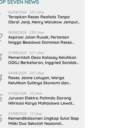
OP SEVEN NEWS
02/08/2026
325 Lihat
Terapkan Reses Realistis Tanpa
Obral Janji, Henry Walukow Jemput
Langsung Dokumen Musrenbang
Desa
2
06/08/2026
239 Lihat
Aspirasi Jalan Rusak, Pertanian
hingga Beasiswa Dominasi Reses
DPRD Sulut Dapil Minsel-Mitra
3
01/08/2026
227 Lihat
Pemerintah Desa Kalasey Keluhkan
ODGJ Berkeliaran, Inggried Sondakh
Minta Dinsos Turun Tangan
4
04/08/2026
207 Lihat
Reses Jeane Laluyan, Warga
Keluhkan Sulitnya Ekonomi dan
Akses Pasar UMKM
5
01/08/2026
16 Lihat
Jurusan Elektro Polimdo Dorong
Hilirisasi Karya Mahasiswa Lewat
Kolaborasi Dengan Mitra
6
01/08/2026
13 Lihat
Kemendikdasmen Ungkap Sulut Siap
Miliki Dua Sekolah Nasional