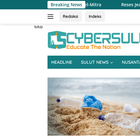
Langsung
 Dapil Minsel-Mitra
Breaking News
Reses Jeane Laluyan, Warga Keluhka
ke
konten
Redaksi
Indeks
tutup
HEADLINE
SULUT NEWS
NUSANT