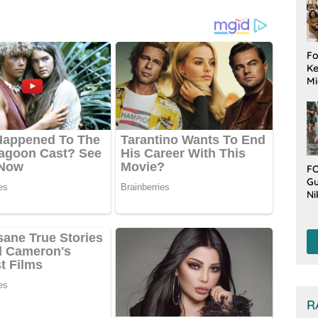
Fo
Ke
Mi
Ha
M
Gu
B
W
FO
Gu
Ni
T
Be
De
R