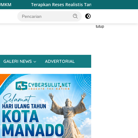
es Realistis Tanpa Obral Janji, Henry Walukow Jemput Langsun
tutup
GALERI NEWS
ADVERTORIAL