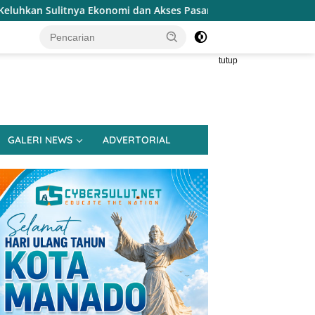
dan Akses Pasar UMKM
Terapkan Reses Realistis Tanpa 
tutup
GALERI NEWS
ADVERTORIAL