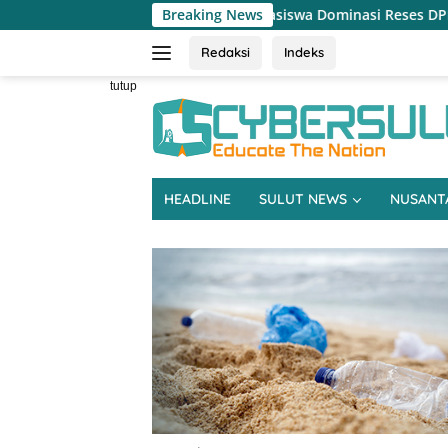
Langsung
n hingga Beasiswa Dominasi Reses DPRD Sulut Dapil Minsel-Mitra
Breaking News
ke
konten
Redaksi
Indeks
tutup
HEADLINE
SULUT NEWS
NUSANT