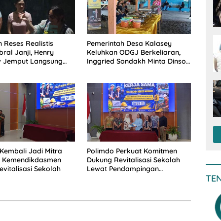
 Reses Realistis
Pemerintah Desa Kalasey
ral Janji, Henry
Keluhkan ODGJ Berkeliaran,
 Jemput Langsung
Inggried Sondakh Minta Dinsos
 Musrenbang Desa
Turun Tangan
Kembali Jadi Mitra
Polimdo Perkuat Komitmen
is Kemendikdasmen
Dukung Revitalisasi Sekolah
vitalisasi Sekolah
Lewat Pendampingan
TE
Profesional