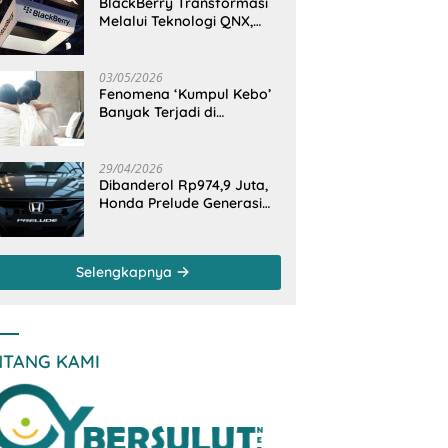
BlackBerry Transformasi
Melalui Teknologi QNX,
Raja Ponsel Menjadi
Raksasa Software
Otomotif
03/05/2026
Fenomena ‘Kumpul Kebo’
Banyak Terjadi di
Indonesia Timur, Peneliti
BRIN Ungkap Analisisnya
di Kota Manado
29/04/2026
Dibanderol Rp974,9 Juta,
Honda Prelude Generasi
Keenam Sudah
‘Overbooked’
Selengkapnya
NTANG KAMI