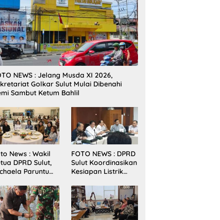
TO NEWS : Jelang Musda XI 2026,
kretariat Golkar Sulut Mulai Dibenahi
mi Sambut Ketum Bahlil
to News : Wakil
FOTO NEWS : DPRD
tua DPRD Sulut,
Sulut Koordinasikan
chaela Paruntu
Kesiapan Listrik
diri Jamuan
Jelang Natal dan
akan Malam
Tahun Baru 2026
bernur Sulut
ersama
amenkes RI