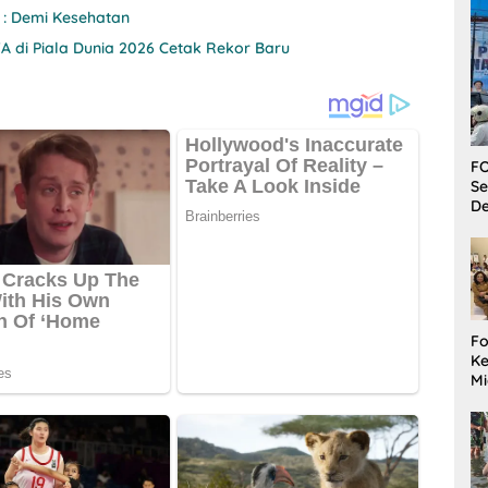
 : Demi Kesehatan
A di Piala Dunia 2026 Cetak Rekor Baru
FO
Se
De
Fo
Ke
Mi
Ha
M
Gu
B
W