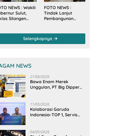
TO NEWS : Wakili
FOTO NEWS :
bernur Sulut,
Tindak Lanjut
klas Silangen
Pembangunan
anam Mangrove
Sungai, Pimpinan
rsama TNI di
dan Anggota DPRD
sa Arakan Minsel
Sulut Sambangi
Selengkapnya
Dirjen SDA
Kementerian PU-RI
AGAM NEWS
21/06/2026
Bawa Enam Merek
Unggulan, PT Big Dipper
Machinery Indonesia
Perkuat Cengkeraman
Pasar di Sulawesi Utara
11/05/2026
Kolaborasi Garuda
Indonesia-TOP 1, Servis
Mobil Dengan TOP 1 Dapat
GarudaMiles!
04/05/2026