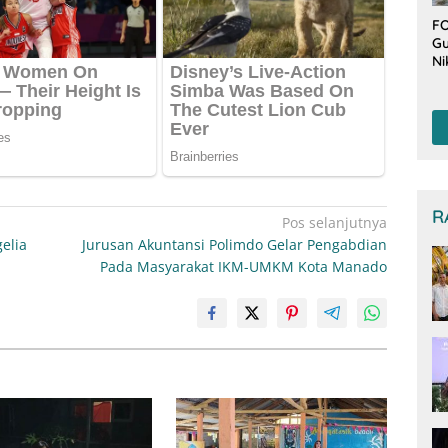
FO
Gu
Ni
T
Be
De
R
Pos selanjutnya
elia
Jurusan Akuntansi Polimdo Gelar Pengabdian
Pada Masyarakat IKM-UMKM Kota Manado