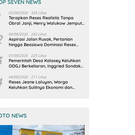
OP SEVEN NEWS
02/08/2026
326 Lihat
Terapkan Reses Realistis Tanpa
Obral Janji, Henry Walukow Jemput
Langsung Dokumen Musrenbang
Desa
2
06/08/2026
243 Lihat
Aspirasi Jalan Rusak, Pertanian
hingga Beasiswa Dominasi Reses
DPRD Sulut Dapil Minsel-Mitra
3
01/08/2026
229 Lihat
Pemerintah Desa Kalasey Keluhkan
ODGJ Berkeliaran, Inggried Sondakh
Minta Dinsos Turun Tangan
4
04/08/2026
211 Lihat
Reses Jeane Laluyan, Warga
Keluhkan Sulitnya Ekonomi dan
Akses Pasar UMKM
OTO NEWS