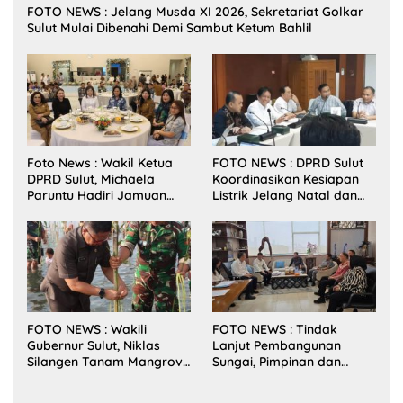
FOTO NEWS : Jelang Musda XI 2026, Sekretariat Golkar
Sulut Mulai Dibenahi Demi Sambut Ketum Bahlil
Foto News : Wakil Ketua
FOTO NEWS : DPRD Sulut
DPRD Sulut, Michaela
Koordinasikan Kesiapan
Paruntu Hadiri Jamuan
Listrik Jelang Natal dan
Makan Malam Gubernur
Tahun Baru 2026
Sulut Bersama Wamenkes
RI
FOTO NEWS : Wakili
FOTO NEWS : Tindak
Gubernur Sulut, Niklas
Lanjut Pembangunan
Silangen Tanam Mangrove
Sungai, Pimpinan dan
Bersama TNI di Desa
Anggota DPRD Sulut
Arakan Minsel
Sambangi Dirjen SDA