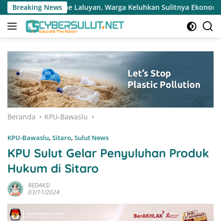
Langsung
luyan, Warga Keluhkan Sulitnya Ekonomi dan Akses Pasar UMKM
Breaking News
ke
konten
Beranda
KPU-Bawaslu
KPU-Bawaslu
,
Sitaro
,
Sulut News
KPU Sulut Gelar Penyuluhan Produk
Hukum di Sitaro
REDAKSI
03/11/2024