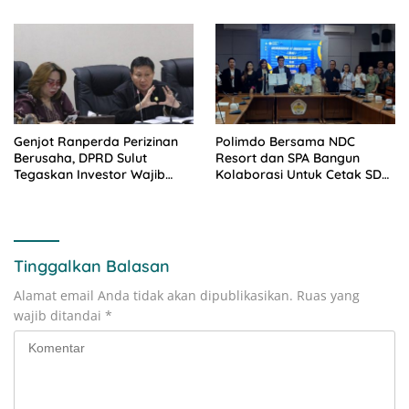
Genjot Ranperda Perizinan
Polimdo Bersama NDC
Berusaha, DPRD Sulut
Resort dan SPA Bangun
Tegaskan Investor Wajib
Kolaborasi Untuk Cetak SDM
Gandeng Pengusaha dan
Pariwisata Unggul
Petani Lokal
Tinggalkan Balasan
Alamat email Anda tidak akan dipublikasikan.
Ruas yang
wajib ditandai
*