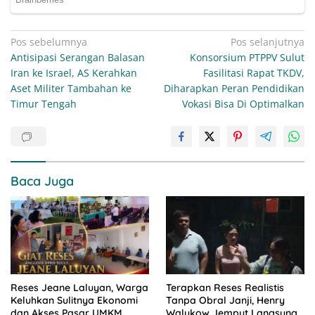
Navigasi
Pos sebelumnya
Pos selanjutnya
Antisipasi Serangan Balasan
Konsorsium PTPPV Sulut
pos
Iran ke Israel, AS Kerahkan
Fasilitasi Rapat TKDV,
Aset Militer Tambahan ke
Diharapkan Peran Pendidikan
Timur Tengah
Vokasi Bisa Di Optimalkan
Baca Juga
Reses Jeane Laluyan, Warga
Terapkan Reses Realistis
Keluhkan Sulitnya Ekonomi
Tanpa Obral Janji, Henry
dan Akses Pasar UMKM
Walukow Jemput Langsung