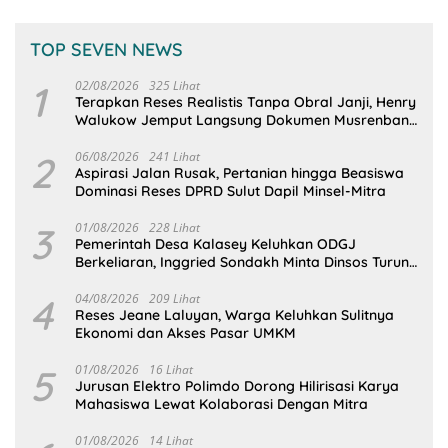
TOP SEVEN NEWS
1
02/08/2026
325 Lihat
Terapkan Reses Realistis Tanpa Obral Janji, Henry
Walukow Jemput Langsung Dokumen Musrenbang
Desa
2
06/08/2026
241 Lihat
Aspirasi Jalan Rusak, Pertanian hingga Beasiswa
Dominasi Reses DPRD Sulut Dapil Minsel-Mitra
3
01/08/2026
228 Lihat
Pemerintah Desa Kalasey Keluhkan ODGJ
Berkeliaran, Inggried Sondakh Minta Dinsos Turun
Tangan
4
04/08/2026
209 Lihat
Reses Jeane Laluyan, Warga Keluhkan Sulitnya
Ekonomi dan Akses Pasar UMKM
5
01/08/2026
16 Lihat
Jurusan Elektro Polimdo Dorong Hilirisasi Karya
Mahasiswa Lewat Kolaborasi Dengan Mitra
01/08/2026
14 Lihat