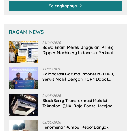
Kementerian PU-RI
Selengkapnya
RAGAM NEWS
21/06/2026
Bawa Enam Merek Unggulan, PT Big
Dipper Machinery Indonesia Perkuat
Cengkeraman Pasar di Sulawesi Utara
11/05/2026
Kolaborasi Garuda Indonesia-TOP 1,
Servis Mobil Dengan TOP 1 Dapat
GarudaMiles!
04/05/2026
BlackBerry Transformasi Melalui
Teknologi QNX, Raja Ponsel Menjadi
Raksasa Software Otomotif
03/05/2026
Fenomena ‘Kumpul Kebo’ Banyak