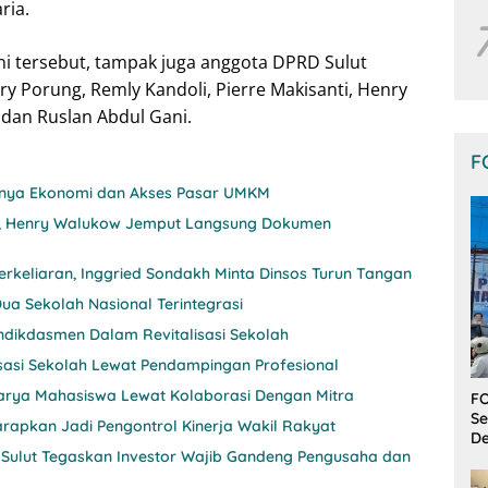
ria.
i tersebut, tampak juga anggota DPRD Sulut
rry Porung, Remly Kandoli, Pierre Makisanti, Henry
 dan Ruslan Abdul Gani.
F
itnya Ekonomi dan Akses Pasar UMKM
nji, Henry Walukow Jemput Langsung Dokumen
rkeliaran, Inggried Sondakh Minta Dinsos Turun Tangan
ua Sekolah Nasional Terintegrasi
ndikdasmen Dalam Revitalisasi Sekolah
sasi Sekolah Lewat Pendampingan Profesional
 Karya Mahasiswa Lewat Kolaborasi Dengan Mitra
FO
Se
rapkan Jadi Pengontrol Kinerja Wakil Rakyat
De
 Sulut Tegaskan Investor Wajib Gandeng Pengusaha dan