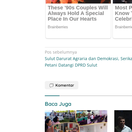
Navigasi
Pos sebelumnya
Sulut Darurat Agraria dan Demokrasi, Serik
pos
Petani Datangi DPRD Sulut
Komentar
Baca Juga