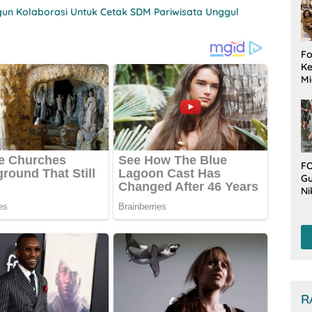
un Kolaborasi Untuk Cetak SDM Pariwisata Unggul
Fo
Ke
Mi
Ha
M
Gu
B
W
FO
Gu
Ni
T
Be
De
R