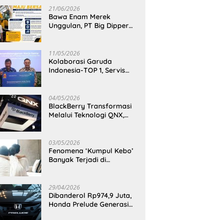
21/06/2026
Bawa Enam Merek
Unggulan, PT Big Dipper
Machinery Indonesia
Perkuat Cengkeraman
Pasar di Sulawesi Utara
11/05/2026
Kolaborasi Garuda
Indonesia-TOP 1, Servis
Mobil Dengan TOP 1 Dapat
GarudaMiles!
04/05/2026
BlackBerry Transformasi
Melalui Teknologi QNX,
Raja Ponsel Menjadi
Raksasa Software
Otomotif
03/05/2026
Fenomena ‘Kumpul Kebo’
Banyak Terjadi di
Indonesia Timur, Peneliti
BRIN Ungkap Analisisnya
di Kota Manado
29/04/2026
Dibanderol Rp974,9 Juta,
Honda Prelude Generasi
Keenam Sudah