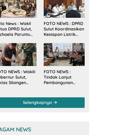
to News : Wakil
FOTO NEWS : DPRD
tua DPRD Sulut,
Sulut Koordinasikan
chaela Paruntu
Kesiapan Listrik
diri Jamuan
Jelang Natal dan
akan Malam
Tahun Baru 2026
bernur Sulut
ersama
amenkes RI
TO NEWS : Wakili
FOTO NEWS :
bernur Sulut,
Tindak Lanjut
klas Silangen
Pembangunan
anam Mangrove
Sungai, Pimpinan
rsama TNI di
dan Anggota DPRD
sa Arakan Minsel
Sulut Sambangi
Selengkapnya
Dirjen SDA
Kementerian PU-RI
AGAM NEWS