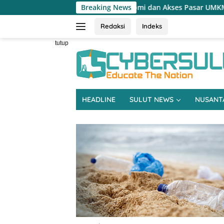
Langsung
ulitnya Ekonomi dan Akses Pasar UMKM
Breaking News
Terapkan Reses 
ke
konten
Redaksi
Indeks
tutup
HEADLINE
SULUT NEWS
NUSANT