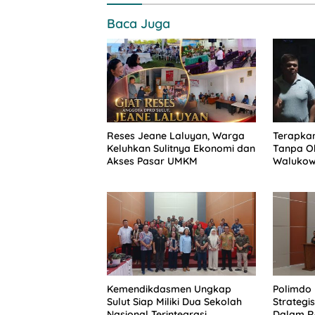
Baca Juga
Reses Jeane Laluyan, Warga
Terapkan
Keluhkan Sulitnya Ekonomi dan
Tanpa Ob
Akses Pasar UMKM
Walukow
Dokumen
Kemendikdasmen Ungkap
Polimdo 
Sulut Siap Miliki Dua Sekolah
Strateg
Nasional Terintegrasi
Dalam Re