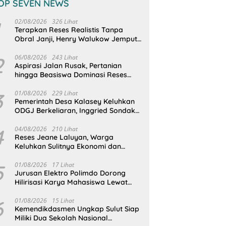
OP SEVEN NEWS
02/08/2026
326 Lihat
Terapkan Reses Realistis Tanpa
Obral Janji, Henry Walukow Jemput
Langsung Dokumen Musrenbang
Desa
2
06/08/2026
243 Lihat
Aspirasi Jalan Rusak, Pertanian
hingga Beasiswa Dominasi Reses
DPRD Sulut Dapil Minsel-Mitra
3
01/08/2026
229 Lihat
Pemerintah Desa Kalasey Keluhkan
ODGJ Berkeliaran, Inggried Sondakh
Minta Dinsos Turun Tangan
4
04/08/2026
210 Lihat
Reses Jeane Laluyan, Warga
Keluhkan Sulitnya Ekonomi dan
Akses Pasar UMKM
5
01/08/2026
17 Lihat
Jurusan Elektro Polimdo Dorong
Hilirisasi Karya Mahasiswa Lewat
Kolaborasi Dengan Mitra
6
01/08/2026
15 Lihat
Kemendikdasmen Ungkap Sulut Siap
Miliki Dua Sekolah Nasional