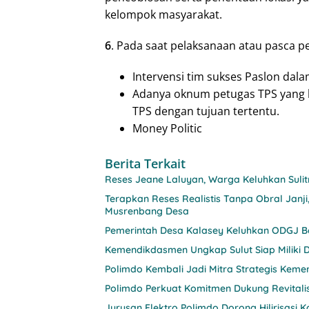
kelompok masyarakat.
6
. Pada saat pelaksanaan atau pasca p
Intervensi tim sukses Paslon da
Adanya oknum petugas TPS yang b
TPS dengan tujuan tertentu.
Money Politic
Berita Terkait
Reses Jeane Laluyan, Warga Keluhkan Sul
Terapkan Reses Realistis Tanpa Obral Ja
Musrenbang Desa
Pemerintah Desa Kalasey Keluhkan ODGJ Be
Kemendikdasmen Ungkap Sulut Siap Miliki D
Polimdo Kembali Jadi Mitra Strategis Keme
Polimdo Perkuat Komitmen Dukung Revitali
Jurusan Elektro Polimdo Dorong Hilirisasi