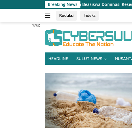
Langsung
 Pertanian hingga Beasiswa Dominasi Reses DPRD Sulut Dapil Minse
Breaking News
ke
konten
Redaksi
Indeks
tutup
HEADLINE
SULUT NEWS
NUSANT