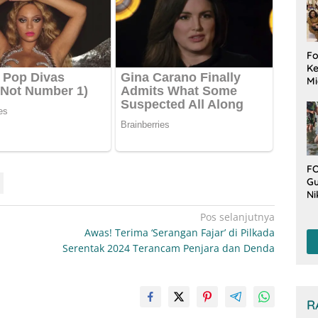
Fo
Ke
Mi
Ha
M
Gu
B
W
FO
Gu
Ni
T
Pos selanjutnya
Be
Awas! Terima ‘Serangan Fajar’ di Pilkada
De
Serentak 2024 Terancam Penjara dan Denda
R