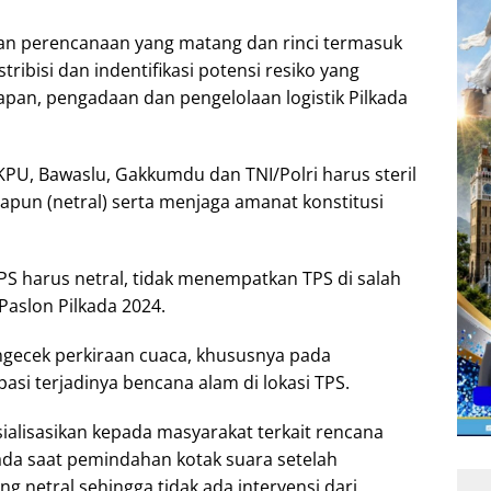
kan perencanaan yang matang dan rinci termasuk
tribisi dan indentifikasi potensi resiko yang
apan, pengadaan dan pengelolaan logistik Pilkada
 KPU, Bawaslu, Gakkumdu dan TNI/Polri harus steril
pun (netral) serta menjaga amanat konstitusi
S harus netral, tidak menempatkan TPS di salah
aslon Pilkada 2024.
engecek perkiraan cuaca, khususnya pada
si terjadinya bencana alam di lokasi TPS.
ialisasikan kepada masyarakat terkait rencana
 pada saat pemindahan kotak suara setelah
g netral sehingga tidak ada intervensi dari