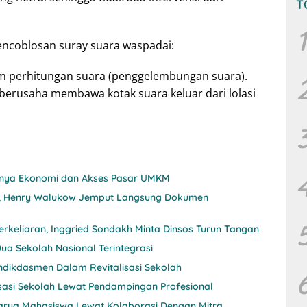
T
1
encoblosan suray suara waspadai:
lam perhitungan suara (penggelembungan suara).
erusaha membawa kotak suara keluar dari lolasi
itnya Ekonomi dan Akses Pasar UMKM
nji, Henry Walukow Jemput Langsung Dokumen
rkeliaran, Inggried Sondakh Minta Dinsos Turun Tangan
ua Sekolah Nasional Terintegrasi
ndikdasmen Dalam Revitalisasi Sekolah
sasi Sekolah Lewat Pendampingan Profesional
 Karya Mahasiswa Lewat Kolaborasi Dengan Mitra