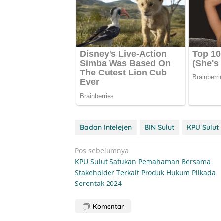
Badan Intelejen
BIN Sulut
KPU Sulut
Navigasi
Pos sebelumnya
KPU Sulut Satukan Pemahaman Bersama
pos
Stakeholder Terkait Produk Hukum Pilkada
Serentak 2024
Komentar