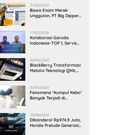
21/06/2026
Bawa Enam Merek
Unggulan, PT Big Dipper
Machinery Indonesia
Perkuat Cengkeraman
Pasar di Sulawesi Utara
11/05/2026
Kolaborasi Garuda
Indonesia-TOP 1, Servis
Mobil Dengan TOP 1 Dapat
GarudaMiles!
04/05/2026
BlackBerry Transformasi
Melalui Teknologi QNX,
Raja Ponsel Menjadi
Raksasa Software
Otomotif
03/05/2026
Fenomena ‘Kumpul Kebo’
Banyak Terjadi di
Indonesia Timur, Peneliti
BRIN Ungkap Analisisnya
di Kota Manado
29/04/2026
Dibanderol Rp974,9 Juta,
Honda Prelude Generasi
Keenam Sudah