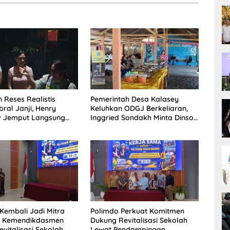
 Reses Realistis
Pemerintah Desa Kalasey
ral Janji, Henry
Keluhkan ODGJ Berkeliaran,
 Jemput Langsung
Inggried Sondakh Minta Dinsos
 Musrenbang Desa
Turun Tangan
Kembali Jadi Mitra
Polimdo Perkuat Komitmen
is Kemendikdasmen
Dukung Revitalisasi Sekolah
vitalisasi Sekolah
Lewat Pendampingan