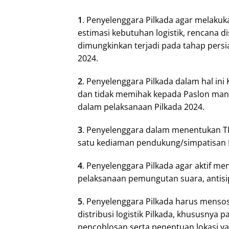
1
. Penyelenggara Pilkada agar melaku
estimasi kebutuhan logistik, rencana dis
dimungkinkan terjadi pada tahap persi
2024.
2
. Penyelenggara Pilkada dalam hal ini
dan tidak memihak kepada Paslon mana
dalam pelaksanaan Pilkada 2024.
3
. Penyelenggara dalam menentukan TP
satu kediaman pendukung/simpatisan P
4
. Penyelenggara Pilkada agar aktif m
pelaksanaan pemungutan suara, antisipa
5
. Penyelenggara Pilkada harus mensos
distribusi logistik Pilkada, khususnya
pencoblosan serta penentuan lokasi yan