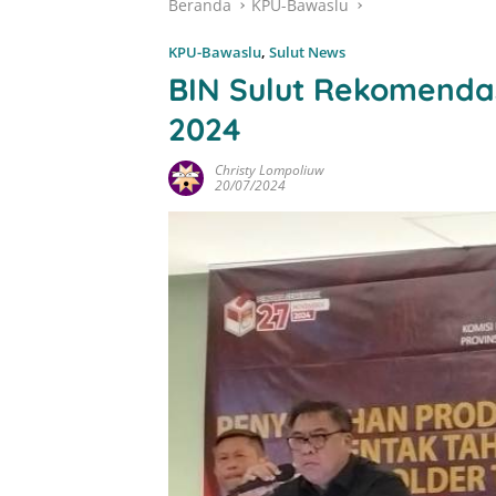
Beranda
KPU-Bawaslu
KPU-Bawaslu
,
Sulut News
BIN Sulut Rekomendas
2024
Christy Lompoliuw
20/07/2024