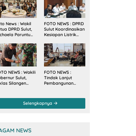
to News : Wakil
FOTO NEWS : DPRD
tua DPRD Sulut,
Sulut Koordinasikan
chaela Paruntu
Kesiapan Listrik
diri Jamuan
Jelang Natal dan
akan Malam
Tahun Baru 2026
bernur Sulut
ersama
amenkes RI
TO NEWS : Wakili
FOTO NEWS :
bernur Sulut,
Tindak Lanjut
klas Silangen
Pembangunan
anam Mangrove
Sungai, Pimpinan
rsama TNI di
dan Anggota DPRD
sa Arakan Minsel
Sulut Sambangi
Selengkapnya
Dirjen SDA
Kementerian PU-RI
AGAM NEWS