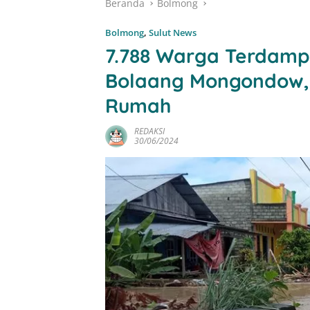
Beranda
Bolmong
Bolmong
,
Sulut News
7.788 Warga Terdampa
Bolaang Mongondow, K
Rumah
REDAKSI
30/06/2024