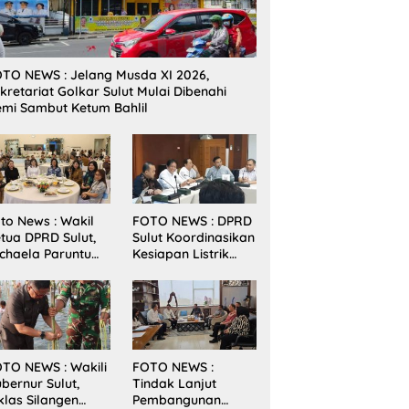
TO NEWS : Jelang Musda XI 2026,
kretariat Golkar Sulut Mulai Dibenahi
mi Sambut Ketum Bahlil
to News : Wakil
FOTO NEWS : DPRD
tua DPRD Sulut,
Sulut Koordinasikan
chaela Paruntu
Kesiapan Listrik
diri Jamuan
Jelang Natal dan
akan Malam
Tahun Baru 2026
bernur Sulut
ersama
amenkes RI
TO NEWS : Wakili
FOTO NEWS :
bernur Sulut,
Tindak Lanjut
klas Silangen
Pembangunan