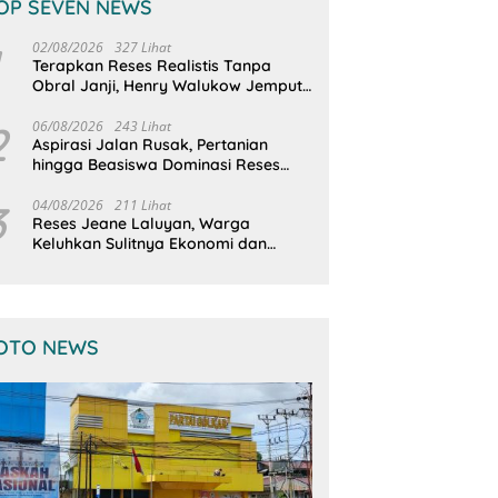
OP SEVEN NEWS
02/08/2026
327 Lihat
Terapkan Reses Realistis Tanpa
Obral Janji, Henry Walukow Jemput
Langsung Dokumen Musrenbang
Desa
2
06/08/2026
243 Lihat
Aspirasi Jalan Rusak, Pertanian
hingga Beasiswa Dominasi Reses
DPRD Sulut Dapil Minsel-Mitra
3
04/08/2026
211 Lihat
Reses Jeane Laluyan, Warga
Keluhkan Sulitnya Ekonomi dan
Akses Pasar UMKM
OTO NEWS