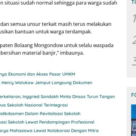
T
kan situasi sudah normal sehingga para warga sudah
1
an semua unsur terkait masih terus melakukan
usikan bantuan untuk warga terdampak.
aten Bolaang Mongondow untuk selalu waspada
ersihan material banjir,” imbaunya.
itnya Ekonomi dan Akses Pasar UMKM
nji, Henry Walukow Jemput Langsung Dokumen
F
rkeliaran, Inggried Sondakh Minta Dinsos Turun Tangan
ua Sekolah Nasional Terintegrasi
ndikdasmen Dalam Revitalisasi Sekolah
sasi Sekolah Lewat Pendampingan Profesional
 Karya Mahasiswa Lewat Kolaborasi Dengan Mitra