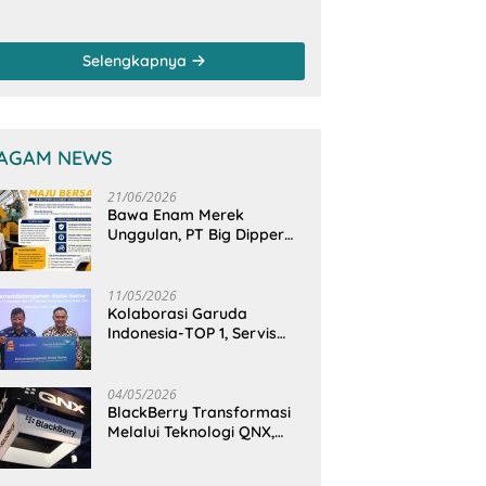
anam Mangrove
Sungai, Pimpinan
rsama TNI di
dan Anggota DPRD
sa Arakan Minsel
Sulut Sambangi
Selengkapnya
Dirjen SDA
Kementerian PU-RI
AGAM NEWS
21/06/2026
Bawa Enam Merek
Unggulan, PT Big Dipper
Machinery Indonesia
Perkuat Cengkeraman
Pasar di Sulawesi Utara
11/05/2026
Kolaborasi Garuda
Indonesia-TOP 1, Servis
Mobil Dengan TOP 1 Dapat
GarudaMiles!
04/05/2026
BlackBerry Transformasi
Melalui Teknologi QNX,
Raja Ponsel Menjadi
Raksasa Software