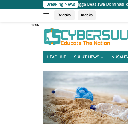
Langsung
ertanian hingga Beasiswa Dominasi Reses DPRD Sulut Dapil Minsel-
Breaking News
ke
konten
Redaksi
Indeks
tutup
HEADLINE
SULUT NEWS
NUSANT