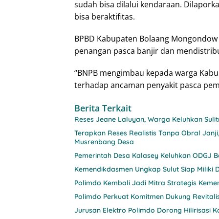
sudah bisa dilalui kendaraan. Dilapor
bisa beraktifitas.
BPBD Kabupaten Bolaang Mongondow d
penangan pasca banjir dan mendistrib
“BNPB mengimbau kepada warga Kabup
terhadap ancaman penyakit pasca pemb
Berita Terkait
Reses Jeane Laluyan, Warga Keluhkan Sul
Terapkan Reses Realistis Tanpa Obral Ja
Musrenbang Desa
Pemerintah Desa Kalasey Keluhkan ODGJ Be
Kemendikdasmen Ungkap Sulut Siap Miliki D
Polimdo Kembali Jadi Mitra Strategis Keme
Polimdo Perkuat Komitmen Dukung Revitali
Jurusan Elektro Polimdo Dorong Hilirisasi