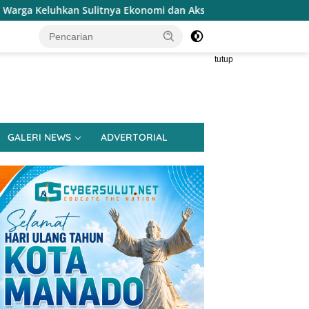
konomi dan Akses Pasar UMKM
Terapkan Reses Realistis 
tutup
GALERI NEWS
ADVERTORIAL