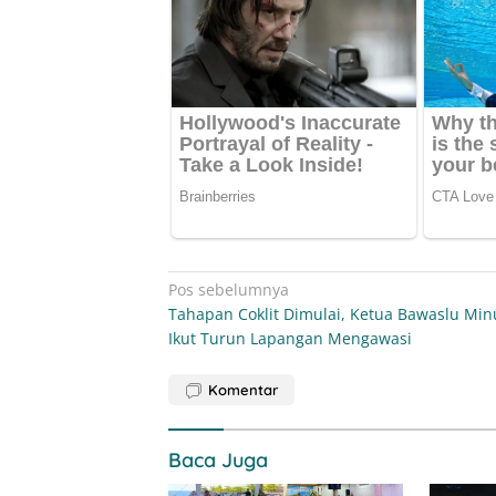
Navigasi
Pos sebelumnya
Tahapan Coklit Dimulai, Ketua Bawaslu Min
pos
Ikut Turun Lapangan Mengawasi
Komentar
Baca Juga