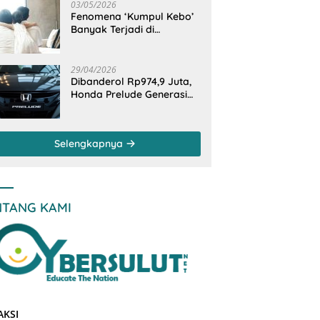
Otomotif
03/05/2026
Fenomena ‘Kumpul Kebo’
Banyak Terjadi di
Indonesia Timur, Peneliti
BRIN Ungkap Analisisnya
di Kota Manado
29/04/2026
Dibanderol Rp974,9 Juta,
Honda Prelude Generasi
Keenam Sudah
‘Overbooked’
Selengkapnya
NTANG KAMI
AKSI