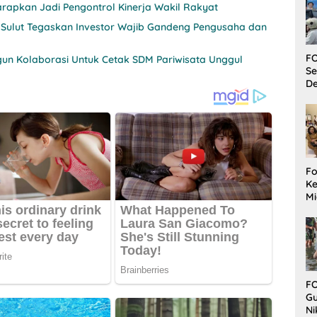
rapkan Jadi Pengontrol Kinerja Wakil Rakyat
 Sulut Tegaskan Investor Wajib Gandeng Pengusaha dan
FO
un Kolaborasi Untuk Cetak SDM Pariwisata Unggul
Se
De
Fo
Ke
Mi
Ha
M
Gu
B
W
FO
Gu
Ni