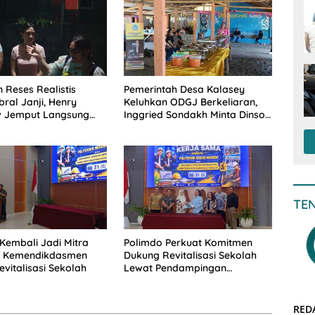
 Reses Realistis
Pemerintah Desa Kalasey
ral Janji, Henry
Keluhkan ODGJ Berkeliaran,
 Jemput Langsung
Inggried Sondakh Minta Dinsos
 Musrenbang Desa
Turun Tangan
TE
Kembali Jadi Mitra
Polimdo Perkuat Komitmen
is Kemendikdasmen
Dukung Revitalisasi Sekolah
vitalisasi Sekolah
Lewat Pendampingan
Profesional
RED