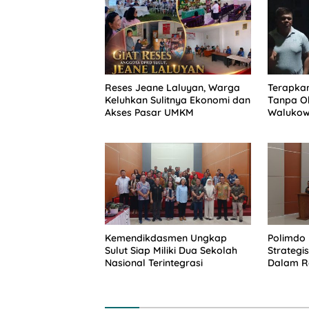
Reses Jeane Laluyan, Warga
Terapkan
Keluhkan Sulitnya Ekonomi dan
Tanpa Ob
Akses Pasar UMKM
Walukow
Dokumen
Kemendikdasmen Ungkap
Polimdo 
Sulut Siap Miliki Dua Sekolah
Strateg
Nasional Terintegrasi
Dalam Re