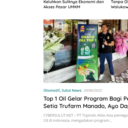
ingga Beasiswa
Keluhkan Sulitnya Ekonomi dan
Tanpa Ob
ses DPRD Sulut
Akses Pasar UMKM
Walukow
-Mitra
Dokumen
Otomotif
,
Sulut News
20/06/2025
Top 1 Oil Gelar Program Bagi 
Setia Trufarm Manado, Ayo D
Voucher Undian Gratis Denga
CYBERSULUT.NET – PT Topindo Atlas Asia pemegan
Hadiah Menarik
Oil di indonesia, mengadakan program…