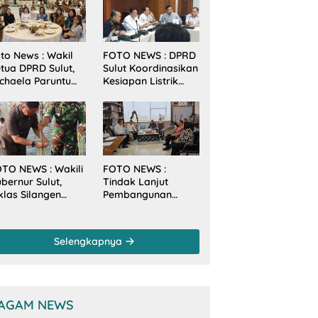
to News : Wakil
FOTO NEWS : DPRD
tua DPRD Sulut,
Sulut Koordinasikan
chaela Paruntu
Kesiapan Listrik
diri Jamuan
Jelang Natal dan
akan Malam
Tahun Baru 2026
bernur Sulut
ersama
amenkes RI
TO NEWS : Wakili
FOTO NEWS :
bernur Sulut,
Tindak Lanjut
klas Silangen
Pembangunan
anam Mangrove
Sungai, Pimpinan
rsama TNI di
dan Anggota DPRD
sa Arakan Minsel
Sulut Sambangi
Selengkapnya
Dirjen SDA
Kementerian PU-RI
AGAM NEWS