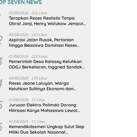
OP SEVEN NEWS
02/08/2026
326 Lihat
Terapkan Reses Realistis Tanpa
Obral Janji, Henry Walukow Jemput
Langsung Dokumen Musrenbang
Desa
2
06/08/2026
243 Lihat
Aspirasi Jalan Rusak, Pertanian
hingga Beasiswa Dominasi Reses
DPRD Sulut Dapil Minsel-Mitra
3
01/08/2026
229 Lihat
Pemerintah Desa Kalasey Keluhkan
ODGJ Berkeliaran, Inggried Sondakh
Minta Dinsos Turun Tangan
4
04/08/2026
210 Lihat
Reses Jeane Laluyan, Warga
Keluhkan Sulitnya Ekonomi dan
Akses Pasar UMKM
5
01/08/2026
17 Lihat
Jurusan Elektro Polimdo Dorong
Hilirisasi Karya Mahasiswa Lewat
Kolaborasi Dengan Mitra
6
01/08/2026
15 Lihat
Kemendikdasmen Ungkap Sulut Siap
Miliki Dua Sekolah Nasional