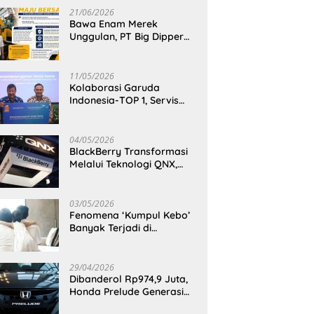
21/06/2026
Bawa Enam Merek
Unggulan, PT Big Dipper
Machinery Indonesia
Perkuat Cengkeraman
Pasar di Sulawesi Utara
11/05/2026
Kolaborasi Garuda
Indonesia-TOP 1, Servis
Mobil Dengan TOP 1 Dapat
GarudaMiles!
04/05/2026
BlackBerry Transformasi
Melalui Teknologi QNX,
Raja Ponsel Menjadi
Raksasa Software
Otomotif
03/05/2026
Fenomena ‘Kumpul Kebo’
Banyak Terjadi di
Indonesia Timur, Peneliti
BRIN Ungkap Analisisnya
di Kota Manado
29/04/2026
Dibanderol Rp974,9 Juta,
Honda Prelude Generasi
Keenam Sudah