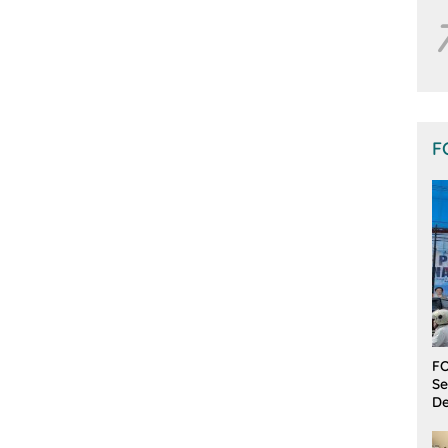
F
FO
Se
De