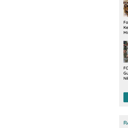
Fo
Ke
Mi
Ha
M
Gu
B
W
FO
Gu
Ni
T
Be
De
R