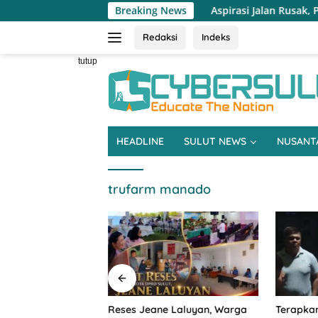
Langsung
Aspirasi Jalan Rusak, Pertanian hingga Be
Breaking News
ke
konten
Redaksi
Indeks
tutup
HEADLINE
SULUT NEWS
NUSANT
trufarm manado
an Rusak,
Reses Jeane Laluyan, Warga
Terapkan