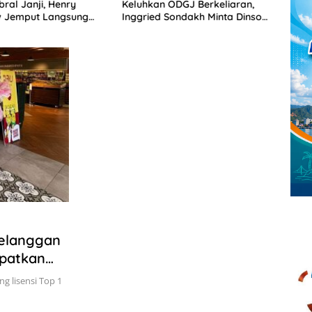
ral Janji, Henry
Keluhkan ODGJ Berkeliaran,
Sulut
 Jemput Langsung
Inggried Sondakh Minta Dinsos
Nasio
 Musrenbang Desa
Turun Tangan
Pelanggan
apatkan
n Beragam
g lisensi Top 1