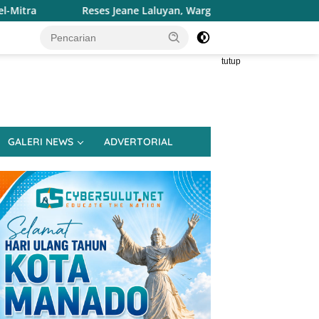
es Jeane Laluyan, Warga Keluhkan Sulitnya Ekonomi dan Akses 
tutup
GALERI NEWS
ADVERTORIAL
ndikdasmen Ungkap
Polimdo Kembali Jadi Mitra
P