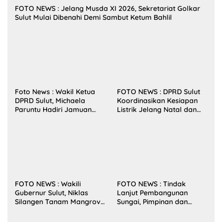
FOTO NEWS : Jelang Musda XI 2026, Sekretariat Golkar
Sulut Mulai Dibenahi Demi Sambut Ketum Bahlil
Foto News : Wakil Ketua
FOTO NEWS : DPRD Sulut
DPRD Sulut, Michaela
Koordinasikan Kesiapan
Paruntu Hadiri Jamuan
Listrik Jelang Natal dan
Makan Malam Gubernur
Tahun Baru 2026
Sulut Bersama Wamenkes
RI
FOTO NEWS : Wakili
FOTO NEWS : Tindak
Gubernur Sulut, Niklas
Lanjut Pembangunan
Silangen Tanam Mangrove
Sungai, Pimpinan dan
Bersama TNI di Desa
Anggota DPRD Sulut
Arakan Minsel
Sambangi Dirjen SDA