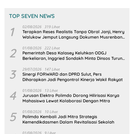
TOP SEVEN NEWS
1
02/08/2026
319 Lihat
Terapkan Reses Realistis Tanpa Obral Janji, Henry
Walukow Jemput Langsung Dokumen Musrenbang
Desa
2
01/08/2026
222 Lihat
Pemerintah Desa Kalasey Keluhkan ODGJ
Berkeliaran, Inggried Sondakh Minta Dinsos Turun
Tangan
3
29/07/2026
147 Lihat
Sinergi FORWARD dan DPRD Sulut, Pers
Diharapkan Jadi Pengontrol Kinerja Wakil Rakyat
4
01/08/2026
13 Lihat
Jurusan Elektro Polimdo Dorong Hilirisasi Karya
Mahasiswa Lewat Kolaborasi Dengan Mitra
5
01/08/2026
10 Lihat
Polimdo Kembali Jadi Mitra Strategis
Kemendikdasmen Dalam Revitalisasi Sekolah
01/08/2026
9 Lihat