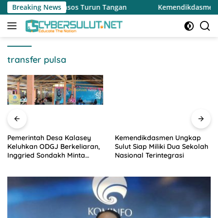
Langsung
kh Minta Dinsos Turun Tangan
Breaking News
Kemendikdasmen Ungkap Su
ke
konten
transfer pulsa
Pemerintah Desa Kalasey
Kemendikdasmen Ungkap
Keluhkan ODGJ Berkeliaran,
Sulut Siap Miliki Dua Sekolah
Inggried Sondakh Minta
Nasional Terintegrasi
Dinsos Turun Tangan