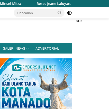
ses Jeane Laluyan, Warga Keluhkan Sulitnya Ekonomi dan Akses
tutup
GALERI NEWS
ADVERTORIAL
ndikdasmen Ungkap
Polimdo Kembali Jadi Mitra
P