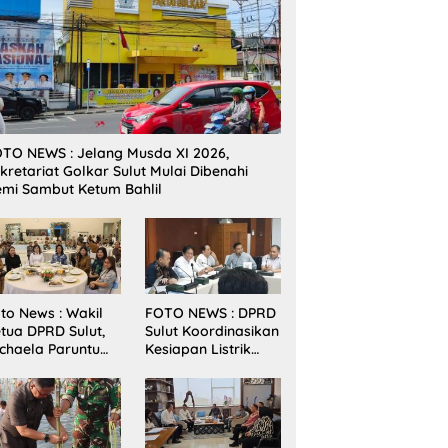
TO NEWS : Jelang Musda XI 2026,
kretariat Golkar Sulut Mulai Dibenahi
mi Sambut Ketum Bahlil
to News : Wakil
FOTO NEWS : DPRD
tua DPRD Sulut,
Sulut Koordinasikan
chaela Paruntu
Kesiapan Listrik
diri Jamuan
Jelang Natal dan
akan Malam
Tahun Baru 2026
bernur Sulut
ersama
amenkes RI