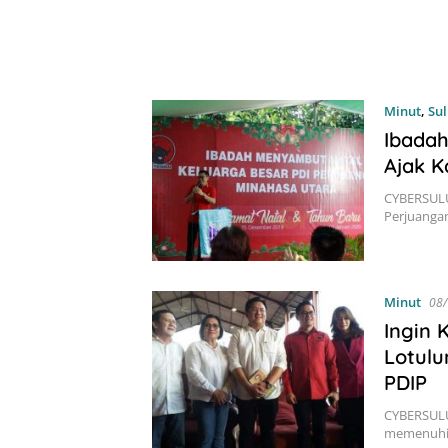
Minut
,
Su
Ibadah
Ajak K
CYBERSULU
Perjuangan
Minut
08
Ingin 
Lotulu
PDIP
CYBERSULUT
memenuhi 