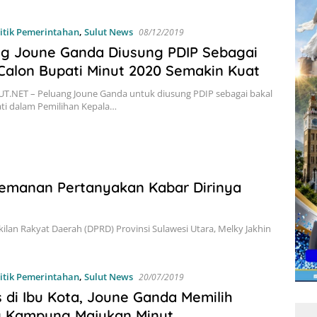
itik Pemerintahan
,
Sulut News
08/12/2019
ng Joune Ganda Diusung PDIP Sebagai
Calon Bupati Minut 2020 Semakin Kuat
T.NET – Peluang Joune Ganda untuk diusung PDIP sebagai bakal
ti dalam Pemilihan Kepala…
gemanan Pertanyakan Kabar Dirinya
an Rakyat Daerah (DPRD) Provinsi Sulawesi Utara, Melky Jakhin
itik Pemerintahan
,
Sulut News
20/07/2019
 di Ibu Kota, Joune Ganda Memilih
g Kampung Majukan Minut