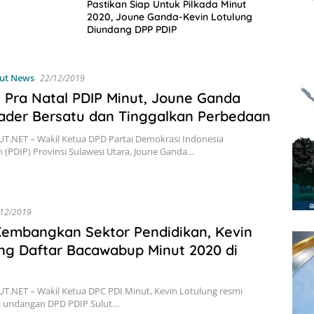
Pastikan Siap Untuk Pilkada Minut
2020, Joune Ganda-Kevin Lotulung
Diundang DPP PDIP
lut News
22/12/2019
 Pra Natal PDIP Minut, Joune Ganda
ader Bersatu dan Tinggalkan Perbedaan
T.NET – Wakil Ketua DPD Partai Demokrasi Indonesia
 (PDIP) Provinsi Sulawesi Utara, Joune Ganda…
/12/2019
Kembangkan Sektor Pendidikan, Kevin
ng Daftar Bacawabup Minut 2020 di
.NET – Wakil Ketua DPC PDI Minut, Kevin Lotulung resmi
undangan DPD PDIP Sulut…