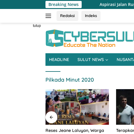
Langsung
Breaking News
Aspirasi Jalan Rusak, Pertanian hingga B
ke
konten
Redaksi
Indeks
tutup
HEADLINE
SULUT NEWS
NUSANT
Pilkada Minut 2020
an Rusak,
Reses Jeane Laluyan, Warga
Terapkan