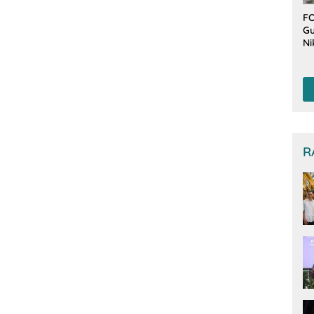
FO
Gu
Ni
T
Be
De
R