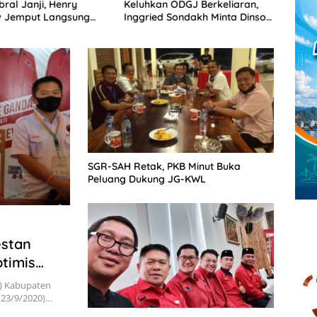
ral Janji, Henry
Keluhkan ODGJ Berkeliaran,
Sulut
 Jemput Langsung
Inggried Sondakh Minta Dinsos
Nasio
 Musrenbang Desa
Turun Tangan
SGR-SAH Retak, PKB Minut Buka
Peluang Dukung JG-KWL
estan
timis
) Kabupaten
(23/9/2020)…