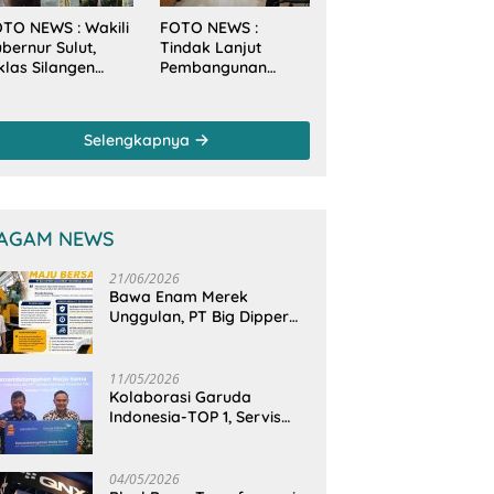
TO NEWS : Wakili
FOTO NEWS :
bernur Sulut,
Tindak Lanjut
klas Silangen
Pembangunan
anam Mangrove
Sungai, Pimpinan
rsama TNI di
dan Anggota DPRD
sa Arakan Minsel
Sulut Sambangi
Selengkapnya
Dirjen SDA
Kementerian PU-RI
AGAM NEWS
21/06/2026
Bawa Enam Merek
Unggulan, PT Big Dipper
Machinery Indonesia
Perkuat Cengkeraman
Pasar di Sulawesi Utara
11/05/2026
Kolaborasi Garuda
Indonesia-TOP 1, Servis
Mobil Dengan TOP 1 Dapat
GarudaMiles!
04/05/2026