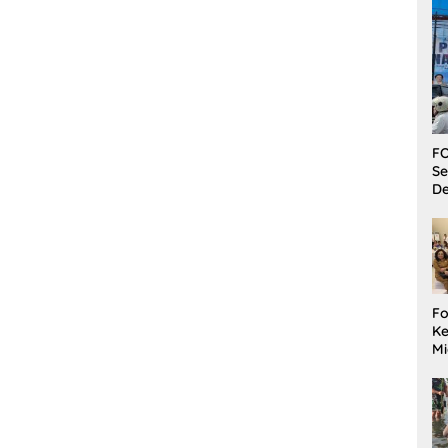
FO
Se
De
Fo
Ke
Mi
Ha
M
Gu
B
W