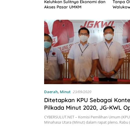
ingga Beasiswa
Keluhkan Sulitnya Ekonomi dan
Tanpa Ob
ses DPRD Sulut
Akses Pasar UMKM
Walukow
-Mitra
Dokumen
Daerah
,
Minut
23/09/2020
Ditetapkan KPU Sebagai Kont
Pilkada Minut 2020, JG-KWL Op
Menang Diatas 60 Persen
CYBERSULUT.NET – Komisi Pemilihan Umum (KPU
Minahasa Utara (Minut) dalam rapat pleno, Rabu 