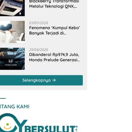
BlackBerry Transformasi
Melalui Teknologi QNX,
Raja Ponsel Menjadi
Raksasa Software
Otomotif
03/05/2026
Fenomena ‘Kumpul Kebo’
Banyak Terjadi di
Indonesia Timur, Peneliti
BRIN Ungkap Analisisnya
di Kota Manado
29/04/2026
Dibanderol Rp974,9 Juta,
Honda Prelude Generasi
Keenam Sudah
‘Overbooked’
Selengkapnya
NTANG KAMI