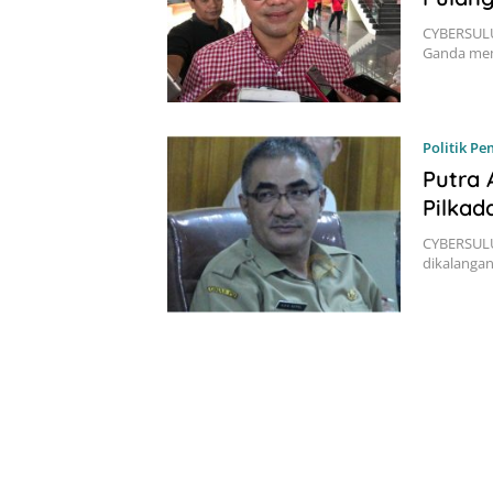
CYBERSULU
Ganda mem
Politik P
Putra 
Pilkad
CYBERSULU
dikalanga