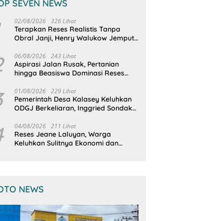
OP SEVEN NEWS
02/08/2026
326 Lihat
Terapkan Reses Realistis Tanpa
Obral Janji, Henry Walukow Jemput
Langsung Dokumen Musrenbang
Desa
2
06/08/2026
243 Lihat
Aspirasi Jalan Rusak, Pertanian
hingga Beasiswa Dominasi Reses
DPRD Sulut Dapil Minsel-Mitra
3
01/08/2026
229 Lihat
Pemerintah Desa Kalasey Keluhkan
ODGJ Berkeliaran, Inggried Sondakh
Minta Dinsos Turun Tangan
4
04/08/2026
211 Lihat
Reses Jeane Laluyan, Warga
Keluhkan Sulitnya Ekonomi dan
Akses Pasar UMKM
OTO NEWS