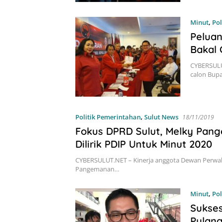
Minut
,
Pol
Pelua
Bakal 
CYBERSULU
calon Bupa
Politik Pemerintahan
,
Sulut News
18/11/2019
Fokus DPRD Sulut, Melky Pan
Dilirik PDIP Untuk Minut 2020
CYBERSULUT.NET – Kinerja anggota Dewan Perwakil
Pangemanan…
Minut
,
Pol
Sukses
Pulan