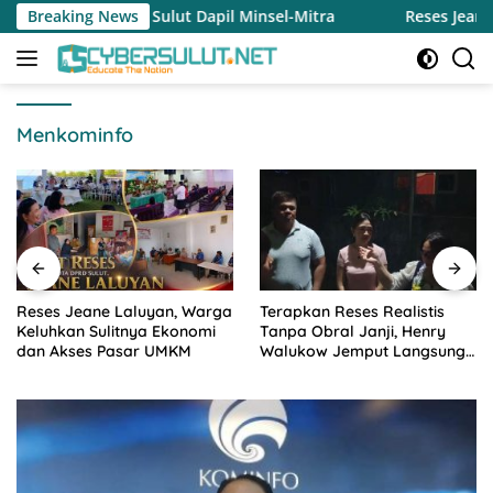
Langsung
RD Sulut Dapil Minsel-Mitra
Breaking News
Reses Jeane Laluyan, Warga
ke
konten
Menkominfo
Reses Jeane Laluyan, Warga
Terapkan Reses Realistis
Keluhkan Sulitnya Ekonomi
Tanpa Obral Janji, Henry
dan Akses Pasar UMKM
Walukow Jemput Langsung
Dokumen Musrenbang Desa