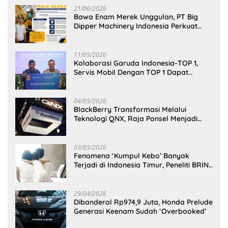
21/06/2026
Bawa Enam Merek Unggulan, PT Big
Dipper Machinery Indonesia Perkuat
Cengkeraman Pasar di Sulawesi Utara
11/05/2026
Kolaborasi Garuda Indonesia-TOP 1,
Servis Mobil Dengan TOP 1 Dapat
GarudaMiles!
04/05/2026
BlackBerry Transformasi Melalui
Teknologi QNX, Raja Ponsel Menjadi
Raksasa Software Otomotif
03/05/2026
Fenomena ‘Kumpul Kebo’ Banyak
Terjadi di Indonesia Timur, Peneliti BRIN
Ungkap Analisisnya di Kota Manado
29/04/2026
Dibanderol Rp974,9 Juta, Honda Prelude
Generasi Keenam Sudah ‘Overbooked’