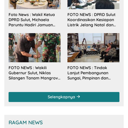
Foto News : Wakil Ketua
FOTO NEWS : DPRD Sulut
DPRD Sulut, Michaela
Koordinasikan Kesiapan
Paruntu Hadiri Jamuan
Listrik Jelang Natal dan
Makan Malam Gubernur
Tahun Baru 2026
Sulut Bersama Wamenkes
RI
FOTO NEWS : Wakili
FOTO NEWS : Tindak
Gubernur Sulut, Niklas
Lanjut Pembangunan
Silangen Tanam Mangrove
Sungai, Pimpinan dan
Bersama TNI di Desa
Anggota DPRD Sulut
Arakan Minsel
Sambangi Dirjen SDA
Kementerian PU-RI
Selengkapnya
RAGAM NEWS