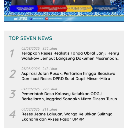
TOP SEVEN NEWS
1
02/08/2026
326 Lihat
Terapkan Reses Realistis Tanpa Obral Janji, Henry
Walukow Jemput Langsung Dokumen Musrenbang
Desa
2
06/08/2026
243 Lihat
Aspirasi Jalan Rusak, Pertanian hingga Beasiswa
Dominasi Reses DPRD Sulut Dapil Minsel-Mitra
3
01/08/2026
229 Lihat
Pemerintah Desa Kalasey Keluhkan ODGJ
Berkeliaran, Inggried Sondakh Minta Dinsos Turun
Tangan
4
04/08/2026
211 Lihat
Reses Jeane Laluyan, Warga Keluhkan Sulitnya
Ekonomi dan Akses Pasar UMKM