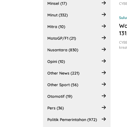
Minsel (17)
CYBE
Minut (332)
Sulu
Wa
Mitra (10)
13
MotoGP/F1 (21)
CYBE
krea
Nusantara (830)
Opini (10)
Other News (221)
Other Sport (56)
Otomotif (19)
Pers (36)
Politik Pemerintahan (972)