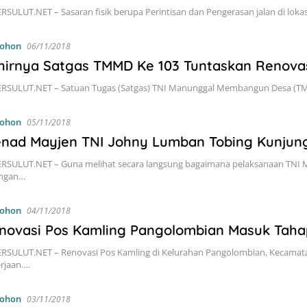
RSULUT.NET – Sasaran fisik berupa Perintisan dan Pengerasan jalan di l
ohon
06/11/2018
hirnya Satgas TMMD Ke 103 Tuntaskan Renova
RSULUT.NET – Satuan Tugas (Satgas) TNI Manunggal Membangun Desa (TM
ohon
05/11/2018
jenad Mayjen TNI Johny Lumban Tobing Kunjun
RSULUT.NET – Guna melihat secara langsung bagaimana pelaksanaan TN
angan…
ohon
04/11/2018
novasi Pos Kamling Pangolombian Masuk Tahap
RSULUT.NET – Renovasi Pos Kamling di Kelurahan Pangolombian, Kecamat
rjaan….
ohon
03/11/2018