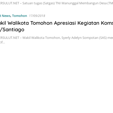
RSULUT.NET – Satuan tugas (Satgas) TNI Manunggal Membangun Desa (TM
t News
,
Tomohon
17/09/2018
kil Walikota Tomohon Apresiasi Kegiatan Kom
1/Santiago
RSULUT.NET – Wakil Walikota Tomohon, Syerly Adelyn Sompotan (SAS) meng
tif…