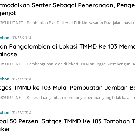
rmodalkan Senter Sebagai Penerangan, Pengec
genjot
RSULUT.NET – Pembuatan Plat Duiker di Titik Nol sasaran Dua, jalan masu
ohon
03/11/2018
lan Pangolombian di Lokasi TMMD Ke 103 Mem
ainase
RSULUT.NET – Pembangunan jalan di lokasi TNI Manunggal Membangun De
ohon
01/11/2018
tgas TMMD ke 103 Mulai Pembuatan Jamban 
RSULUT.NET – Keberadaan jamban mempunyai peranan yang tidak kalah pen
ohon
01/11/2018
pai 50 Persen, Satgas TMMD Ke 103 Tomohon T
iker