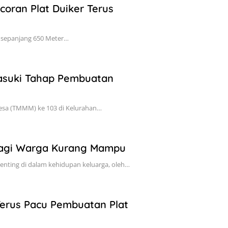
oran Plat Duiker Terus
k sepanjang 650 Meter…
asuki Tahap Pembuatan
sa (TMMM) ke 103 di Kelurahan…
Bagi Warga Kurang Mampu
ting di dalam kehidupan keluarga, oleh…
erus Pacu Pembuatan Plat