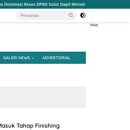
asi Reses DPRD Sulut Dapil Minsel-Mitra
Reses Jeane Lal
tutup
GALERI NEWS
ADVERTORIAL
asuk Tahap Finishing