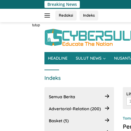
Langsung
Breaking News
ke
konten
Redaksi
Indeks
tutup
HEADLINE
SULUT NEWS
NUSANT
Indeks
Li
Semua Berita
Advertorial-Relation (200)
Tom
Basket (5)
Pe