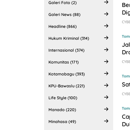
Galeri Foto (2)
Be
Di
Galeri News (88)
CYBE
Headline (866)
Tom
Hukum Kriminal (314)
Ja
Internasional (374)
Dr
CYBE
Komunitas (171)
Kotamobagu (393)
Tom
Sa
KPU-Bawaslu (221)
CYBE
Life Style (100)
Tom
Manado (220)
Ca
Minahasa (49)
Du